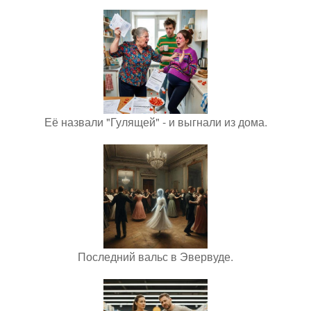
Её назвали "Гулящей" - и выгнали из дома.
Последний вальс в Эвервуде.