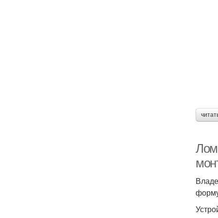
читат
Лом
мон
Владе
форму
Устро