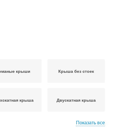
оманые крыши
Крыша без стоек
хскатная крыша
Двускатная крыша
Показать все
сарда с ломаной
Мансарды с ломаной