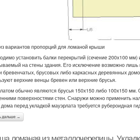
из вариантов пропорций для ломаной крыши
одимо установить балки перекрытий (сечение 200х100 мм) и
ываемый на стены здания. Его исключение возможно лишь в
и бревенчатых, брусовых либо каркасных деревянных домов
ьзуют верхние венцы бревен или верхние брусья.
латом обычно являются брусья 150х150 либо 100х150 мм. 
енними поверхностями стен. Снаружи можно применить нал
 дома перед укладкой мауэрлата требуется рубероидная гид
ь дальше →
ша ломаная из металлочерепицы. Уклад