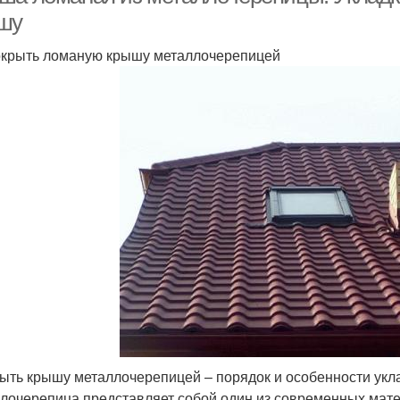
шу
окрыть ломаную крышу металлочерепицей
рыть крышу металлочерепицей – порядок и особенности укл
лочерепица представляет собой один из современных мат