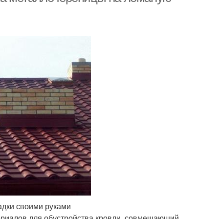
адки своими руками
ериалов для обустройства кровли, совмещающий