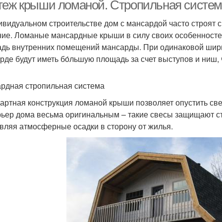
ломаную крышу
теж крыши ломаной. Стропильная систе
ивидуальном строительстве дом с мансардой часто строят с
ие. Ломаные мансардные крыши в силу своих особенносте
стница для ломаной
Лестница для крыши
дь внутренних помещений мансарды. При одинаковой шири
крыши
рде будут иметь бо́льшую площадь за счет выступов и ниш,
рдная стропильная система
артная конструкция ломаной крыши позволяет опустить све
рьер дома весьма оригинальным – такие свесы защищают ст
вляя атмосферные осадки в сторону от жилья.