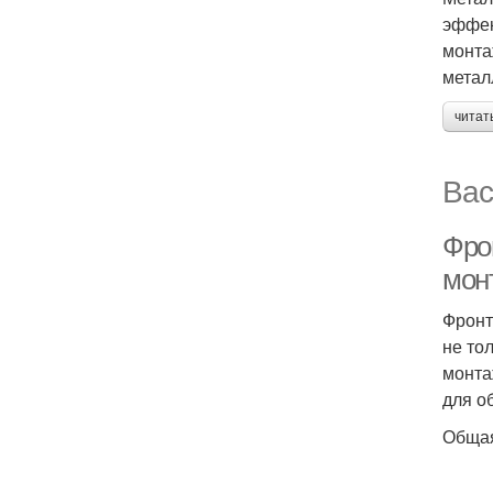
эффек
монта
метал
читат
Вас
Фро
мон
Фронт
не то
монта
для о
Общая