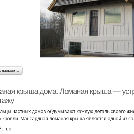
ь дальше →
аная крыша дома. Ломаная крыша — устро
тажу
льцы частных домов обдумывают каждую деталь своего жил
 кровли. Мансардная ломаная крыша является одной из сам
йство