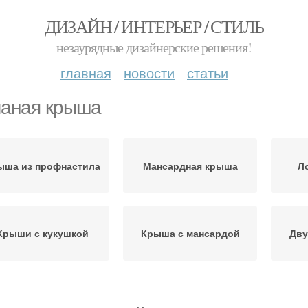
ДИЗАЙН / ИНТЕРЬЕР / СТИЛЬ
незаурядные дизайнерские решения!
главная
новости
статьи
аная крыша
ыша из профнастила
Мансардная крыша
Л
Крыши с кукушкой
Крыша с мансардой
Дву
еталлочерепицы на
Ман
Ломаная мансарда