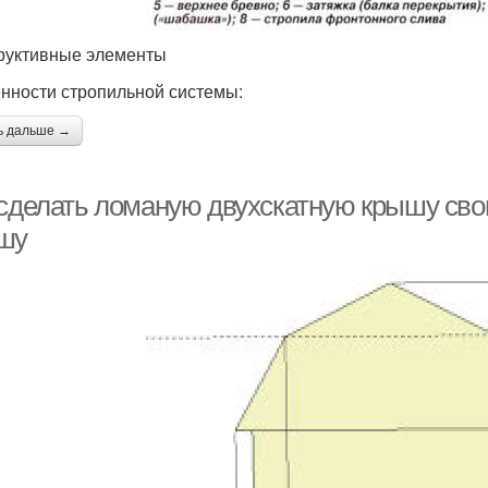
руктивные элементы
нности стропильной системы:
ь дальше →
 сделать ломаную двухскатную крышу сво
шу