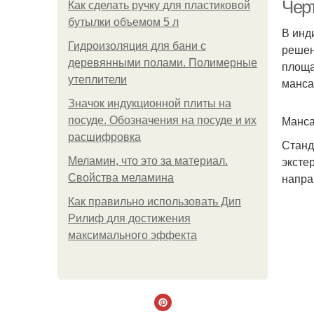
Чер
Как сделать ручку для пластиковой
бутылки объемом 5 л
В инд
Гидроизоляция для бани с
решен
Ле
деревянными полами. Полимерные
площа
утеплители
манса
Значок индукционной плиты на
Манса
посуде. Обозначения на посуде и их
расшифровка
Станд
эксте
Меламин, что это за материал.
напра
Свойства меламина
Как правильно использовать Дип
Рилиф для достижения
максимального эффекта