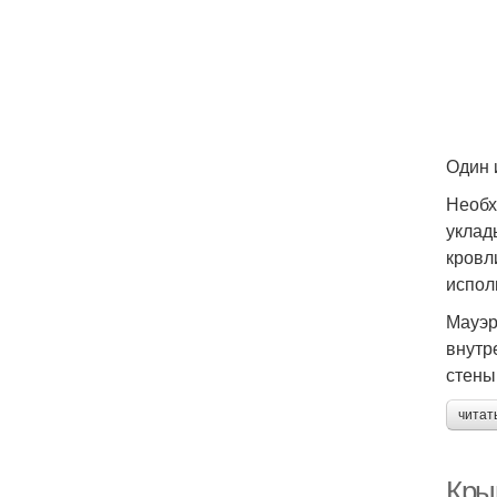
Один 
Необх
уклад
кровл
испол
Мауэр
внутр
стены
читат
Кры