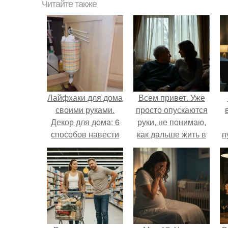
Читайте также
Лайфхаки для дома
Всем привет. Уже
своими руками.
просто опускаются
Декор для дома: 6
руки, не понимаю,
способов навести
как дальше жить в
п
красоту
этой ситуации.
к