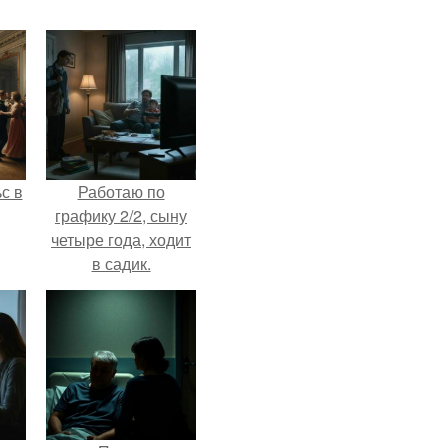
с в
Работаю по
графику 2/2, сыну
четыре года, ходит
в садик.