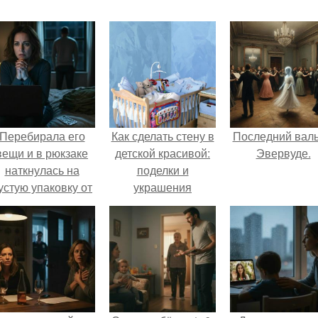
Перебирала его
Как сделать стену в
Последний валь
вещи и в рюкзаке
детской красивой:
Эвервуде.
наткнулась на
поделки и
устую упаковку от
украшения
аких-то таблеток.