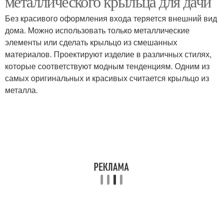
металлического крыльца для дачи
Без красивого оформления входа теряется внешний вид
дома. Можно использовать только металлические
Фундамент под
элементы или сделать крыльцо из смешанных
Крыльцо из металла
крыльцо
материалов. Проектируют изделие в различных стилях,
которые соответствуют модным тенденциям. Одним из
самых оригинальных и красивых считается крыльцо из
металла.
Металлические
Лестницы для крыльца
лестницы
Крыльца из тротуарной
Крыльцо в частном
плитки
доме