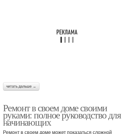
Подходы к ремонту
Ремонт с нуля
Смысл в ремонте
Поэтапный ремонт
Ремонт в новостройке
Ремонт во вторичке
читать дальше →
Ремонт в своем доме своими
руками: полное руководство для
Денег на ремонт
начинающих
Ремонт в своем доме может показаться сложной