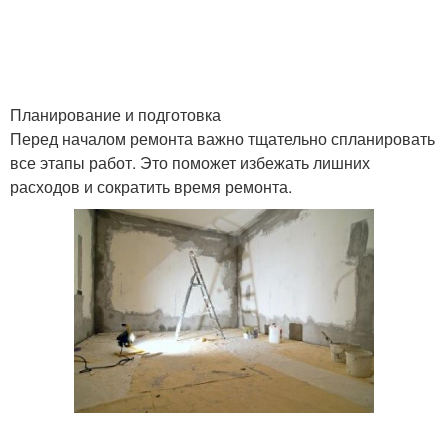
Ремонт в маленькой
Ремонт в комнате
Планирование и подготовка
Перед началом ремонта важно тщательно спланировать
все этапы работ. Это поможет избежать лишних
Ремонт в ванной
Быстрый ремонт
расходов и сократить время ремонта.
комнате
Денег на капитальный
Работы при ремонте
ремонт
Покупки для ремонта
Ремонт в начало