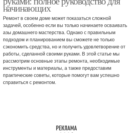
руками: полное руководство для
начинающих
Ремонт в своем доме может показаться сложной
Разница между
Косметические
задачей, особенно если вы только начинаете осваивать
капитальным и
ремонты
азы домашнего мастерства. Однако с правильным
подходом и планированием вы сможете не только
сэкономить средства, но и получить удовлетворение от
работы, сделанной своими руками. В этой статье мы
Подрядчик для
Подготовки к ремонту
рассмотрим основные этапы ремонта, необходимые
капитального ремонта
инструменты и материалы, а также предоставим
практические советы, которые помогут вам успешно
справиться с ремонтом.
Ремонт в цокольном
Дизайн для ремонта
этаже
Самостоятельный
Ремонт в подвале
ремонт