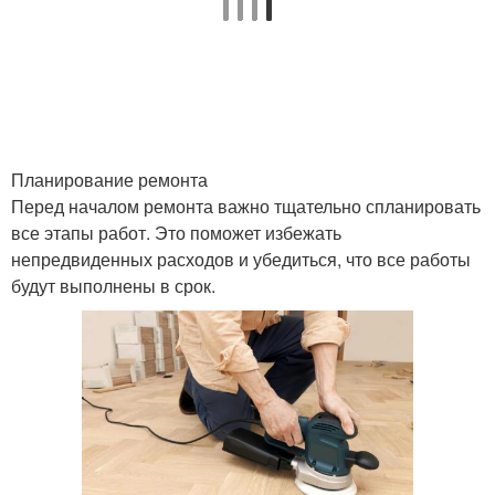
Советы по ремонту
Ремонт в квартире
Планирование ремонта
Ремонт в новостройке
Качественный ремонт
Перед началом ремонта важно тщательно спланировать
все этапы работ. Это поможет избежать
непредвиденных расходов и убедиться, что все работы
будут выполнены в срок.
Лайфхаки по ремонту
Лайфхаки для ремонта
Пошаговый ремонт
Поэтапный ремонт