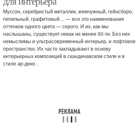
для интерьера
Муссон, серебристый металлик, жемчужный, гейнсборо,
пепельный, графитовый… — все это наименования
оттенков одного цвета — серого. И их, как мы
Кладки при помощи
Кирпичные белые
наслышаны, существует никак не менее 50-ти. Без них
немыслимы и ультрасовременный интерьер, и лофтовое
пространство. Их часто закладывают в основу
интерьерных композиций в скандинавском стиле и в
Кладка в интерьере
Кладки на стену
стиле ар-деко .
Спальня с кирпичной
Кирпичная стена
стеной