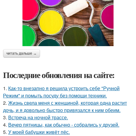
читать дальше →
Последние обновления на сайте:
1.
Как-то внезапно я решила устроить себе "Ручной
Режим" и помыть посуду без помощи техники.
2.
Жизнь свела меня с женщиной, которая одна растит
дочь, и я довольно быстро привязался к ним обеим.
3.
Встреча на ночной трассе.
4.
Вечер пятницы, как обычно - собрались у друзей.
5.
У моей бабушки живёт пёс.