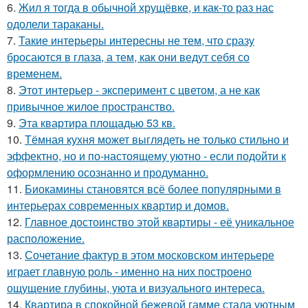
6.
Жил я тогда в обычной хрущёвке, и как-то раз нас
одолели тараканы.
7.
Такие интерьеры интересны не тем, что сразу
бросаются в глаза, а тем, как они ведут себя со
временем.
8.
Этот интерьер - эксперимент с цветом, а не как
привычное жилое пространство.
9.
Эта квартира площадью 53 кв.
10.
Тёмная кухня может выглядеть не только стильно и
эффектно, но и по-настоящему уютно - если подойти к
оформлению осознанно и продуманно.
11.
Биокамины становятся всё более популярными в
интерьерах современных квартир и домов.
12.
Главное достоинство этой квартиры - её уникальное
расположение.
13.
Сочетание фактур в этом московском интерьере
играет главную роль - именно на них построено
ощущение глубины, уюта и визуального интереса.
14.
Квартира в спокойной бежевой гамме стала уютным