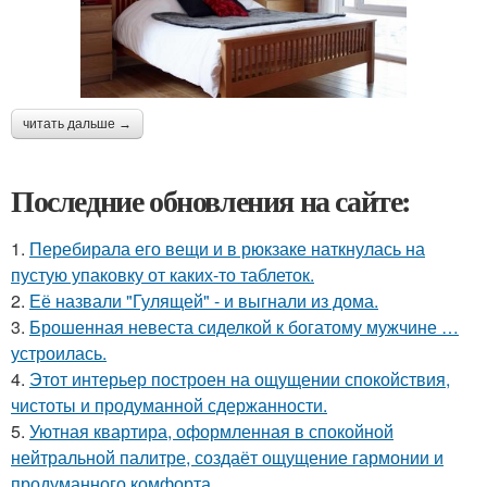
читать дальше →
Последние обновления на сайте:
1.
Перебирала его вещи и в рюкзаке наткнулась на
пустую упаковку от каких-то таблеток.
2.
Её назвали "Гулящей" - и выгнали из дома.
3.
Брошенная невеста сиделкой к богатому мужчине …
устроилась.
4.
Этот интерьер построен на ощущении спокойствия,
чистоты и продуманной сдержанности.
5.
Уютная квартира, оформленная в спокойной
нейтральной палитре, создаёт ощущение гармонии и
продуманного комфорта.