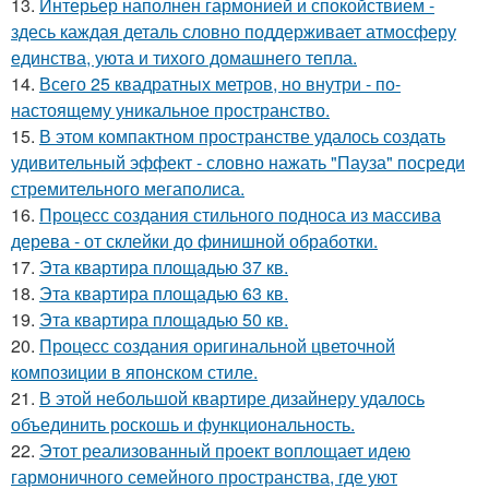
13.
Интерьер наполнен гармонией и спокойствием -
здесь каждая деталь словно поддерживает атмосферу
единства, уюта и тихого домашнего тепла.
14.
Всего 25 квадратных метров, но внутри - по-
настоящему уникальное пространство.
15.
В этом компактном пространстве удалось создать
удивительный эффект - словно нажать "Пауза" посреди
стремительного мегаполиса.
16.
Процесс создания стильного подноса из массива
дерева - от склейки до финишной обработки.
17.
Эта квартира площадью 37 кв.
18.
Эта квартира площадью 63 кв.
19.
Эта квартира площадью 50 кв.
20.
Процесс создания оригинальной цветочной
композиции в японском стиле.
21.
В этой небольшой квартире дизайнеру удалось
объединить роскошь и функциональность.
22.
Этот реализованный проект воплощает идею
гармоничного семейного пространства, где уют