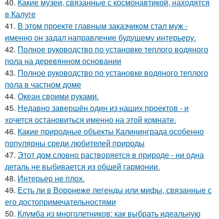
40.
Какие музеи, связанные с космонавтикой, находятся
в Калуге
41.
В этом проекте главным заказчиком стал муж -
именно он задал направление будущему интерьеру.
42.
Полное руководство по установке теплого водяного
пола на деревянном основании
43.
Полное руководство по установке водяного теплого
пола в частном доме
44.
Океан своими руками.
45.
Недавно завершён один из наших проектов - и
хочется остановиться именно на этой комнате.
46.
Какие природные объекты Калининграда особенно
популярны среди любителей природы
47.
Этот дом словно растворяется в природе - ни одна
деталь не выбивается из общей гармонии.
48.
Интерьер не плох.
49.
Есть ли в Воронеже легенды или мифы, связанные с
его достопримечательностями
50.
Клумба из многолетников: как выбрать идеальную