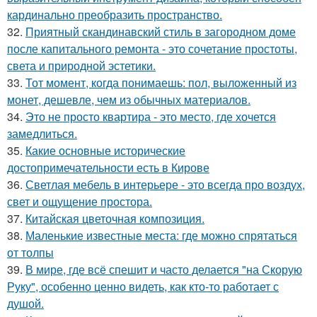
кардинально преобразить пространство.
32.
Приятный скандинавский стиль в загородном доме
после капитального ремонта - это сочетание простоты,
света и природной эстетики.
33.
Тот момент, когда понимаешь: пол, выложенный из
монет, дешевле, чем из обычных материалов.
34.
Это не просто квартира - это место, где хочется
замедлиться.
35.
Какие основные исторические
достопримечательности есть в Кирове
36.
Светлая мебель в интерьере - это всегда про воздух,
свет и ощущение простора.
37.
Китайская цветочная композиция.
38.
Маленькие известные места: где можно спрятаться
от толпы
39.
В мире, где всё спешит и часто делается "на Скорую
Руку", особенно ценно видеть, как кто-то работает с
душой.