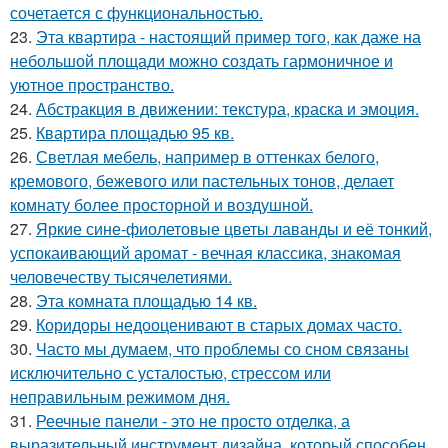
сочетается с функциональностью.
23.
Эта квартира - настоящий пример того, как даже на
небольшой площади можно создать гармоничное и
уютное пространство.
24.
Абстракция в движении: текстура, краска и эмоция.
25.
Квартира площадью 95 кв.
26.
Светлая мебель, например в оттенках белого,
кремового, бежевого или пастельных тонов, делает
комнату более просторной и воздушной.
27.
Яркие сине-фиолетовые цветы лаванды и её тонкий,
успокаивающий аромат - вечная классика, знакомая
человечеству тысячелетиями.
28.
Эта комната площадью 14 кв.
29.
Коридоры недооценивают в старых домах часто.
30.
Часто мы думаем, что проблемы со сном связаны
исключительно с усталостью, стрессом или
неправильным режимом дня.
31.
Реечные панели - это не просто отделка, а
выразительный инструмент дизайна, который способен