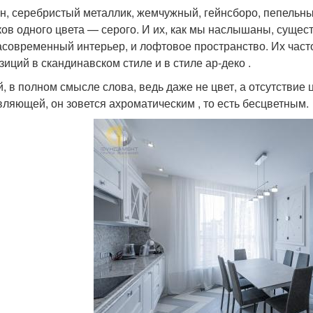
н, серебристый металлик, жемчужный, гейнсборо, пепель
ков одного цвета — серого. И их, как мы наслышаны, сущест
асовременный интерьер, и лофтовое пространство. Их част
зиций в скандинавском стиле и в стиле ар-деко .
, в полном смысле слова, ведь даже не цвет, а отсутствие ц
вляющей, он зовется ахроматическим , то есть бесцветным.