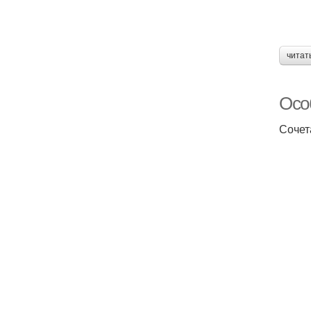
читат
Осо
Сочет