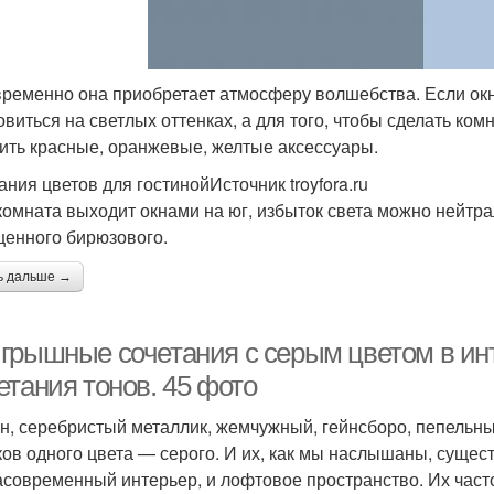
ременно она приобретает атмосферу волшебства. Если окн
овиться на светлых оттенках, а для того, чтобы сделать ком
ить красные, оранжевые, желтые аксессуары.
ания цветов для гостинойИсточник troyfora.ru
комната выходит окнами на юг, избыток света можно нейтр
енного бирюзового.
ь дальше →
грышные сочетания с серым цветом в инт
етания тонов. 45 фото
н, серебристый металлик, жемчужный, гейнсборо, пепель
ков одного цвета — серого. И их, как мы наслышаны, сущест
асовременный интерьер, и лофтовое пространство. Их част