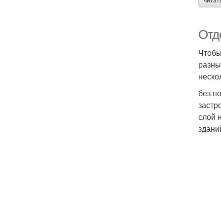
читат
Отд
Чтобы
разны
неско
без п
застр
слой 
здани