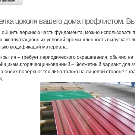
ь дальше →
елка цоколя вашего дома профлистом. В
 обшить верхнюю часть фундамента, можно использовать п
х эксплуатационных условий промышленность выпускает ли
лько модификаций материала:
окрытия – требует периодического окрашивания, обычно н
ойщиками;горячеоцинкованный – бюджетный вариант для з
на обеих поверхностях либо только на лицевой стороне;с ф
й.