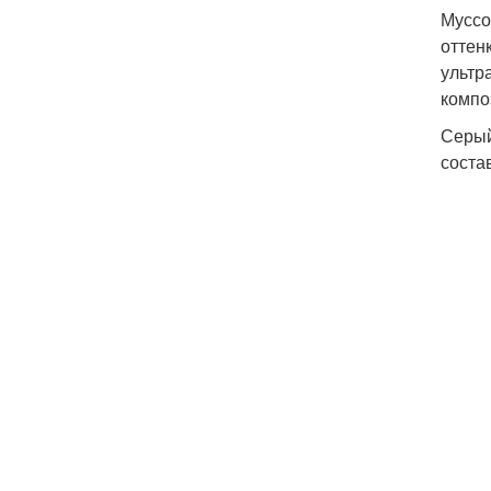
Муссо
оттен
ультр
компо
Серый
соста