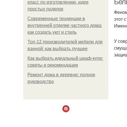
Бел
класс по изготовлению, идеи
простых поделок
Феном
этот 
Современные тенденции в
Именн
внутренней отделке частного дома:
как создать уют и стиль
У сов
Топ-12 производителей мебели для
смуща
ванной: как выбрать лучшее
защищ
Как выбрать идеальный шкаф-купе:
советы и рекомендации
Ремонт дома в деревне: полное
руководство