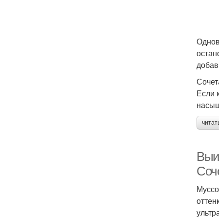
Однов
остан
добав
Сочет
Если 
насыщ
читат
Выи
Соч
Муссо
оттен
ультр