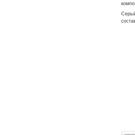
компо
Серый
соста