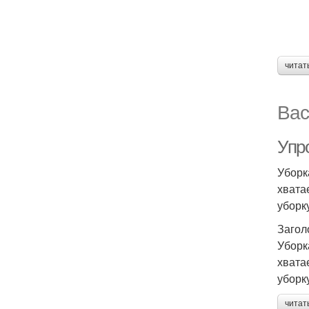
читат
Вас
Упр
Уборк
хвата
уборк
Загол
Уборк
хвата
уборк
читат