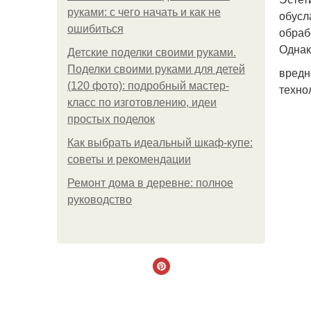
руками: с чего начать и как не
обусл
ошибиться
обраб
Однако
Детские поделки своими руками.
Поделки своими руками для детей
вредн
(120 фото): подробный мастер-
техно
класс по изготовлению, идеи
простых поделок
Как выбрать идеальный шкаф-купе:
советы и рекомендации
Ремонт дома в деревне: полное
руководство