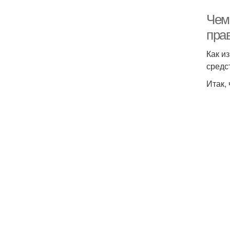
Чем
пра
Как и
средс
Итак,