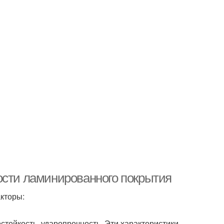
ости ламинированного покрытия
кторы:
остойкость, ударопрочность. Эти характеристики