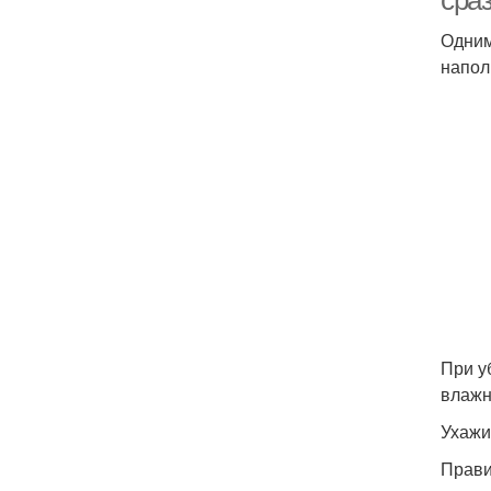
сраз
Одним
напол
При у
влажн
Ухажи
Прави