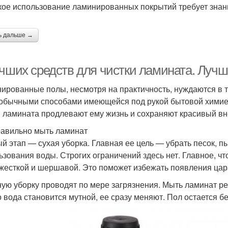
ое использование ламинированных покрытий требует знани
ь дальше →
учших средств для чистки ламината. Луч
ированные полы, несмотря на практичность, нуждаются в т
обычными способами имеющейся под рукой бытовой химией
 ламината продлевают ему жизнь и сохраняют красивый вн
равильно мыть ламинат
й этап — сухая уборка. Главная ее цель — убрать песок, пы
ьзования воды. Строгих ограничений здесь нет. Главное, ч
жесткой и шершавой. Это поможет избежать появления цар
ую уборку проводят по мере загрязнения. Мыть ламинат рек
о вода становится мутной, ее сразу меняют. Пол остается бе