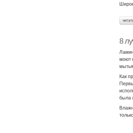
Широк
читат
8 л
Ламин
моют 
мытья
Как п
Первы
испол
была 
Влажн
тольк