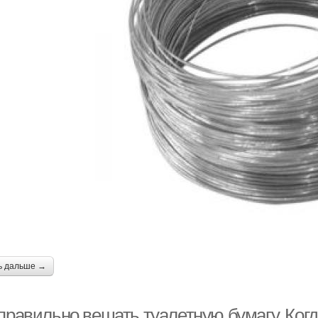
ь дальше →
 правильно вешать туалетную бумагу. Ког