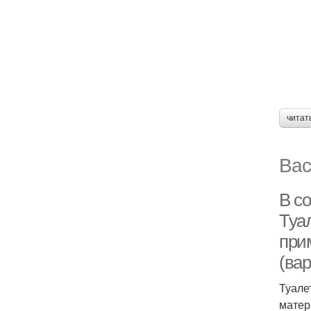
читат
Вас
В с
Туа
при
(ва
Туале
матер