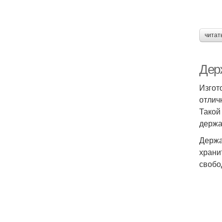
читат
Дер
Изгот
отлич
Такой
держа
Держа
храни
свобо