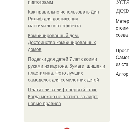
Уст
пиктограмм
дер
Как правильно использовать Дип
Рилиф для достижения
Матер
максимального эффекта
стоим
созда
Комбинированный дом.
Достоинства комбинированных
домов
Прост
Самое
Поделки для детей 7 лет своими
из ста
руками из картона, бумаги, шишек и
пластилина. Фото лучших
Алгор
самоделок для семилетних детей
Платит ли за лифт первый этаж.
Когда можно не платить за лифт:
новые правила