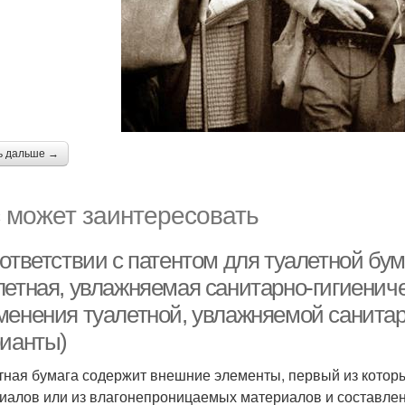
ь дальше →
 может заинтересовать
оответствии с патентом для туалетной бу
летная, увлажняемая санитарно-гигиениче
менения туалетной, увлажняемой санитар
рианты)
тная бумага содержит внешние элементы, первый из котор
иалов или из влагонепроницаемых материалов и составлен 