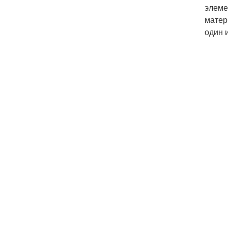
элеме
матер
один 