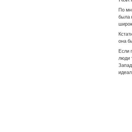
По мн
была 
широк
Кстат
она б
Если 
люди 
Запад
идеал