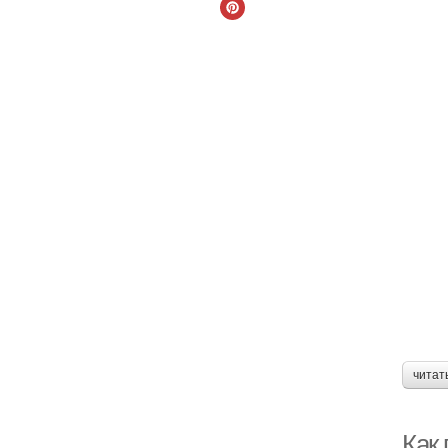
читат
Как