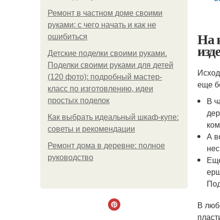
Ремонт в частном доме своими
руками: с чего начать и как не
На 
ошибиться
изд
Детские поделки своими руками.
Поделки своими руками для детей
Исход
(120 фото): подробный мастер-
еще б
класс по изготовлению, идеи
В ч
простых поделок
дер
Как выбрать идеальный шкаф-купе:
ком
советы и рекомендации
А в
Ремонт дома в деревне: полное
нес
руководство
Еще
ерш
Под
В люб
пласт