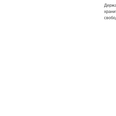
Держа
храни
свобо