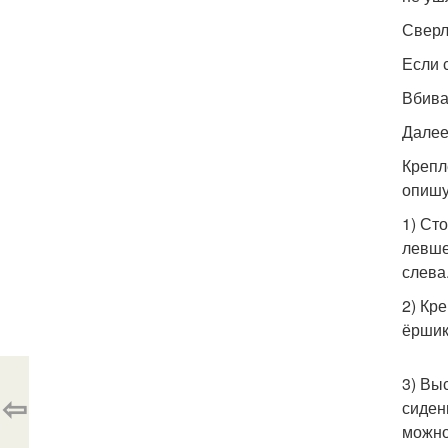
Сверл
Если 
Вбива
Далее
Крепл
опишу
1) Ст
левше
слева
2) Кр
ёршик
3) Вы
⇦
сиден
можно