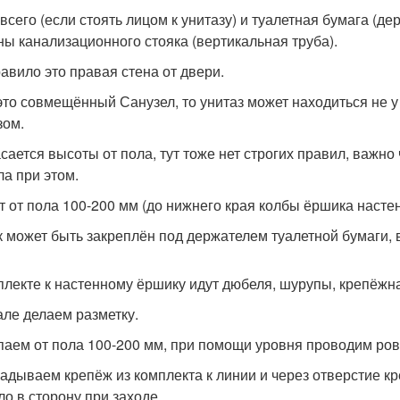
всего (если стоять лицом к унитазу) и туалетная бумага (д
ны канализационного стояка (вертикальная труба).
равило это правая стена от двери.
это совмещённый Санузел, то унитаз может находиться не у 
зом.
асается высоты от пола, тут тоже нет строгих правил, важ
а при этом.
т от пола 100-200 мм (до нижнего края колбы ёршика настен
 может быть закреплён под держателем туалетной бумаги, в
плекте к настенному ёршику идут дюбеля, шурупы, крепёжн
але делаем разметку.
паем от пола 100-200 мм, при помощи уровня проводим ров
адываем крепёж из комплекта к линии и через отверстие кр
ло в сторону при заходе.