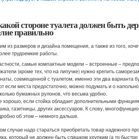
какой стороне туалета должен быть де
елие правильно
им из размеров и дизайна помещения, а также из того, хоче
олее трудоемкие работы.
астности, самые компактные модели – встроенные – предпо
жатели (кроме тех, что на липучке) нужно крепить саморе
наты, совмещенной с туалетом, именно эти два варианта б
от если места предостаточно, можно подумать и о напольно
колько бумажных рулонов, что весьма удобно.
 хорошо, если стойка обладает дополнительными функциями
ика, газетницы, других аксессуаров. К слову, многофункц
робно об этом – немного дальше.
ом случае надо стараться приобретать товар надежного про
ика, который не должен быть слишком хрупким (а то быстро 