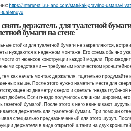
ник:
https://interer-stil.ru-land.com/stati/kak-pravilno-ustanavl
-tualetnuyu
 снять держатель для туалетной бумаг
летной бумаги на стене
ьные стойки для туалетной бумаги не закрепляются, встра
нты нуждаются в надежном монтаже. Его схема обычно указ
имости от нюансов конструкции каждой модели. Производит
жными средствами — требуемым количеством кронштейнов
 тем как начать монтаж держателя, тщательно продумайте м
денных выше. После этого нужно наметить места для сверл
етствующее их диаметру сверло и сделать гнезда глубиной н
ают дюбели. Если гнездо получилось слишком широким, его
ь газетной бумагой. После этого в него ввинчивают шурупы,
ивается держатель для туалетной бумаги. При помощи отве
чивая специально предназначенный для этого шуруп. После 
рукции держателя в виде открытой штанги на двух кронштей