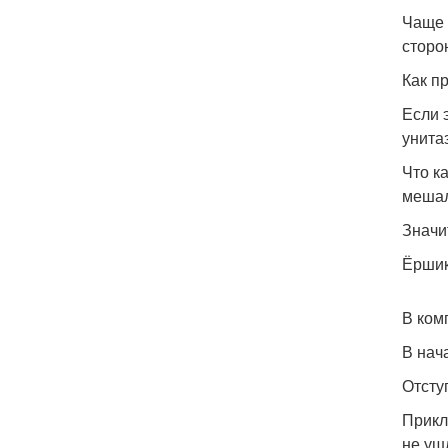
Чаще 
сторо
Как п
Если 
унита
Что к
мешал
Значи
Ёршик
В ком
В нач
Отсту
Прикл
не уш