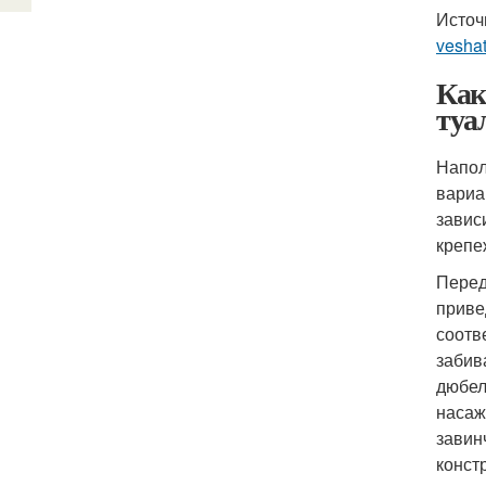
Источ
veshat
Как
туа
Напол
вариа
завис
крепе
Перед
приве
соотв
забив
дюбел
насаж
завин
конст