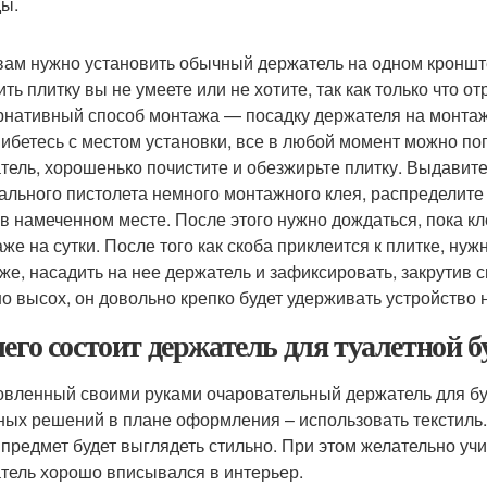
ы.
вам нужно установить обычный держатель на одном кроншт
ить плитку вы не умеете или не хотите, так как только что
рнативный способ монтажа — посадку держателя на монтажн
ибетесь с местом установки, все в любой момент можно попр
тель, хорошенько почистите и обезжирьте плитку. Выдавит
ального пистолета немного монтажного клея, распределите 
 в намеченном месте. После этого нужно дождаться, пока кл
же на сутки. После того как скоба приклеится к плитке, нуж
же, насадить на нее держатель и зафиксировать, закрутив 
о высох, он довольно крепко будет удерживать устройство н
чего состоит держатель для туалетной б
овленный своими руками очаровательный держатель для бу
ных решений в плане оформления – использовать текстиль.
 предмет будет выглядеть стильно. При этом желательно уч
тель хорошо вписывался в интерьер.