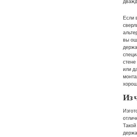
дважд
Если 
сверл
альте
вы ош
держа
специ
стене
или да
монта
хорош
Из 
Изгот
отлич
Такой
держа