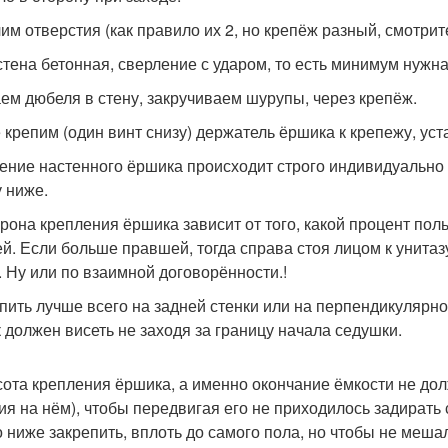
им отверстия (как правило их 2, но крепёж разный, смотрите
стена бетонная, сверление с ударом, то есть минимум нужн
ем дюбеля в стену, закручиваем шурупы, через крепёж.
 крепим (один винт снизу) держатель ёршика к крепежу, ус
ение настенного ёршика происходит строго индивидуально и
 ниже.
орона крепления ёршика зависит от того, какой процент по
й. Если больше правшей, тогда справа стоя лицом к унитаз
. Ну или по взаимной договорённости.!
епить лучше всего на задней стенки или на перпендикулярной
 должен висеть не заходя за границу начала седушки.
сота крепления ёршика, а именно окончание ёмкости не дол
ия на нём), чтобы передвигая его не приходилось задирать
 ниже закрепить, вплоть до самого пола, но чтобы не меша