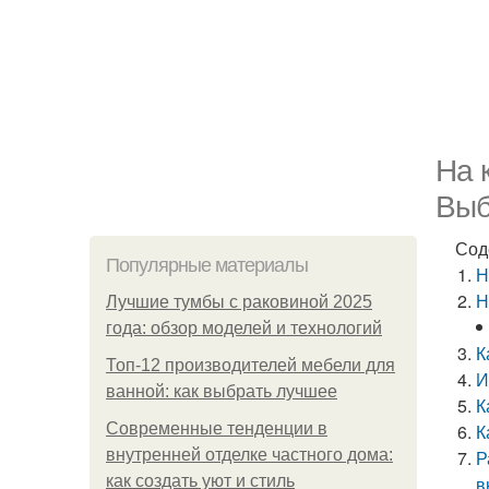
На 
Выб
Сод
Популярные материалы
Н
Н
Лучшие тумбы с раковиной 2025
года: обзор моделей и технологий
К
Топ-12 производителей мебели для
И
ванной: как выбрать лучшее
К
Современные тенденции в
К
внутренней отделке частного дома:
Р
как создать уют и стиль
в