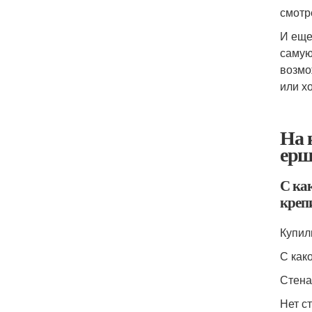
смотр
И еще
самую
возмо
или х
На 
ерш
С ка
креп
Купил
С как
Стена
Нет с