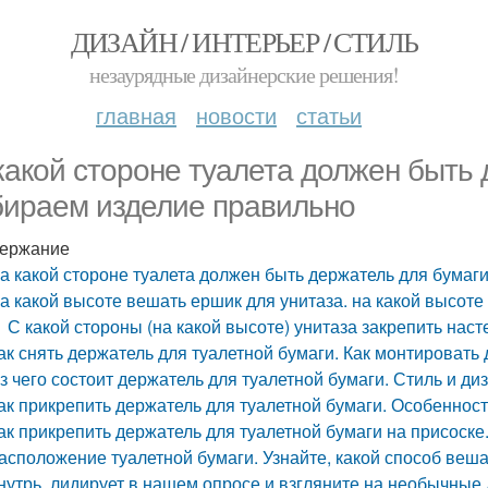
ДИЗАЙН / ИНТЕРЬЕР / СТИЛЬ
незаурядные дизайнерские решения!
главная
новости
статьи
какой стороне туалета должен быть 
ираем изделие правильно
ержание
а какой стороне туалета должен быть держатель для бумаг
а какой высоте вешать ершик для унитаза. на какой высоте
С какой стороны (на какой высоте) унитаза закрепить нас
ак снять держатель для туалетной бумаги. Как монтировать
з чего состоит держатель для туалетной бумаги. Стиль и ди
ак прикрепить держатель для туалетной бумаги. Особеннос
ак прикрепить держатель для туалетной бумаги на присоск
асположение туалетной бумаги. Узнайте, какой способ веша
нутрь, лидирует в нашем опросе и взгляните на необычные