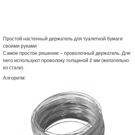
Прикольный держатель
держатели
Самодельный
Держатель для рулонов
держатель
Простой настенный держатель для туалетной бумаги
своими руками
Самое простое решение – проволочный держатель. Для
него используют проволоку толщиной 2 мм (желательно
из стали).
Алгоритм: