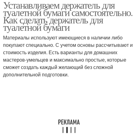
Устанавливаем держатель для
Силиконовые
Держатели на стену
туалетной бумаги самостоятельно.
держатели
Как сделать держатель для
туалетной бумаги
Руки из пластиковой
Бумаги из пластиковых
Материалы используют имеющиеся в наличии либо
бутылки
бутылок
покупают специально. С учетом основы рассчитывают и
стоимость изделия. Есть варианты для домашних
мастеров-умельцев и максимально простые, которые
сможет создать каждый желающий без сложной
Подвесной держатель
Ненужный держатель
дополнительной подготовки.
Держатели для
Пластиковая бутылка
туалетной бумаги
Оригинальные