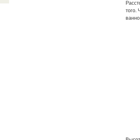
Расст
того.
ванно
Высот