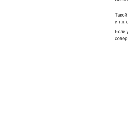
Такой
и т.п.).
Если 
совер