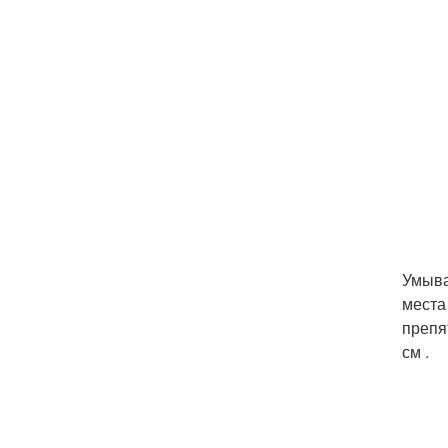
Умыва
места
препя
см .