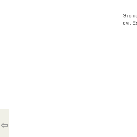
Это н
см . 
⇦