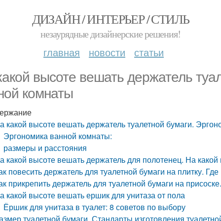
ДИЗАЙН / ИНТЕРЬЕР / СТИЛЬ
незаурядные дизайнерские решения!
главная
новости
статьи
какой высоте вешать держатель туа
ной комнаты
ержание
а какой высоте вешать держатель туалетной бумаги. Эрго
Эргономика ванной комнаты:
размеры и расстояния
а какой высоте вешать держатель для полотенец. На какой
ак повесить держатель для туалетной бумаги на плитку. Где
ак прикрепить держатель для туалетной бумаги на присоск
а какой высоте вешать ершик для унитаза от пола
Ёршик для унитаза в туалет: 8 советов по выбору
азмер туалетной бумаги. Стандарты изготовления туалетно