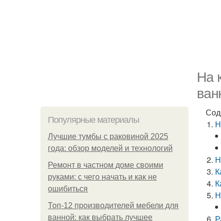
На 
ван
Сод
Популярные материалы
Н
Лучшие тумбы с раковиной 2025
года: обзор моделей и технологий
Н
Ремонт в частном доме своими
К
руками: с чего начать и как не
К
ошибиться
Н
Топ-12 производителей мебели для
ванной: как выбрать лучшее
Р