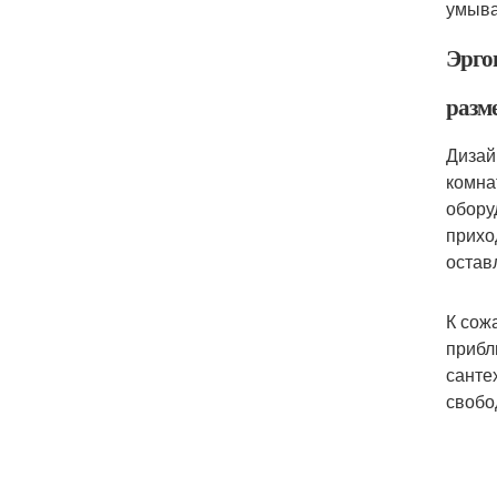
умыва
Эрго
разм
Дизай
комна
обору
прихо
остав
К сож
прибл
санте
свобо