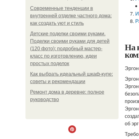
Современные тенденции в
И
внутренней отделке частного дома:
Р
как создать уют и стиль
Детские поделки своими руками.
Поделки своими руками для детей
На 
(120 фото): подробный мастер-
ком
класс по изготовлению, идеи
простых поделок
Эргон
Как выбрать идеальный шкаф-купе:
Эргон
советы и рекомендации
Эргон
Ремонт дома в деревне: полное
безоп
руководство
произ
Эргон
созда
об эр
Требо