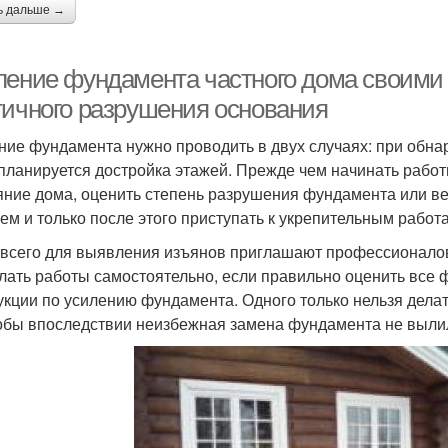
ь дальше →
ление фундамента частного дома своими 
тичного разрушения основания
ние фундамента нужно проводить в двух случаях: при обн
 планируется достройка этажей. Прежде чем начинать рабо
яние дома, оценить степень разрушения фундамента или в
ем и только после этого приступать к укрепительным работ
всего для выявления изъянов приглашают профессионало
лать работы самостоятельно, если правильно оценить все
укции по усилению фундамента. Одного только нельзя дел
тобы впоследствии неизбежная замена фундамента не вылил