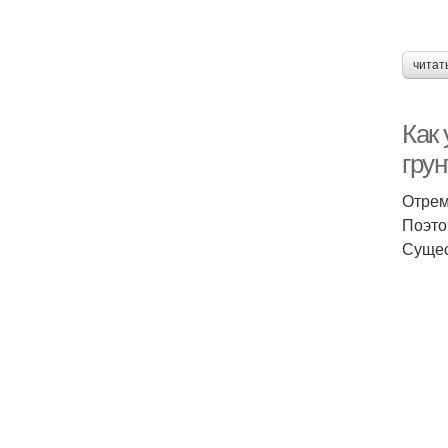
читат
Как
грун
Отрем
Поэто
Сущес