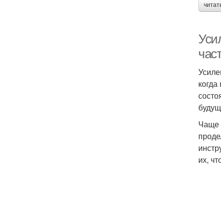
читат
Уси
час
Усиле
когда
состо
будущ
Чаще 
проде
инстр
их, ч