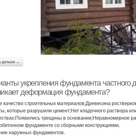
ь дальше →
ианты укрепления фундамента частного 
никает деформация фундамента?
е качество строительных материалов;Древесина ростверко
ты, которые разрушили цемент;Нет кладочного раствора ил
ествах;Появились трещины в основании;Неравномерное ра
обетонном фундаменте со сборными конструкциями.
ние наружных фундаментов.