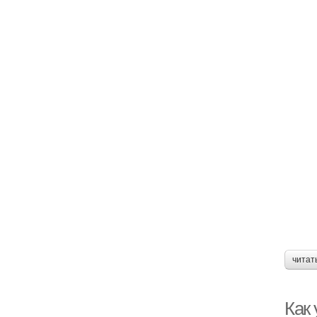
читат
Как