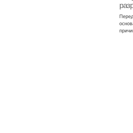
раз
Перед
основ
причи