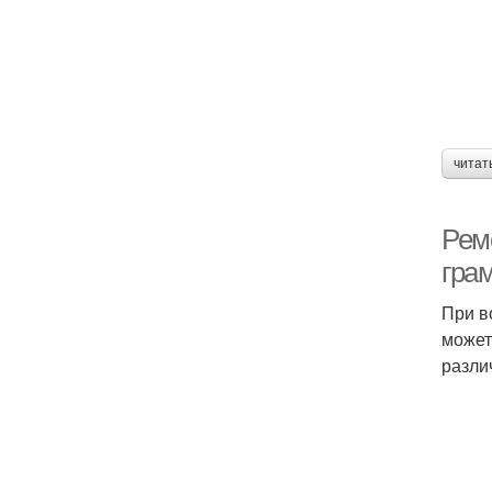
читат
Рем
гра
При в
может
разли