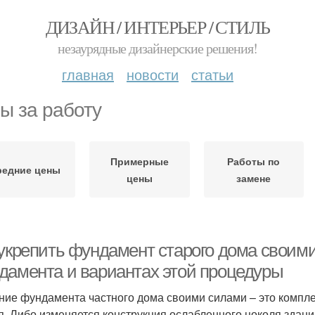
ДИЗАЙН / ИНТЕРЬЕР / СТИЛЬ
незаурядные дизайнерские решения!
главная
новости
статьи
ы за работу
Примерные
Работы по
редние цены
цены
замене
 укрепить фундамент старого дома своим
дамента и вариантах этой процедуры
ние фундамента частного дома своими силами – это компле
я. Либо изменяется конструкция ослабленного цоколя здан