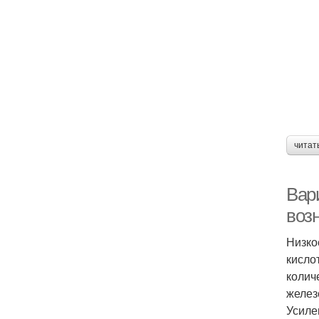
читат
Вар
воз
Низко
кисло
колич
желез
Усиле