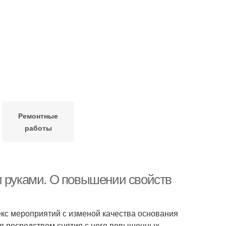
Ремонтные
работы
и руками. О повышении свойств
кс мероприятий с изменой качества основания
ия посредством снятия с него повышенных