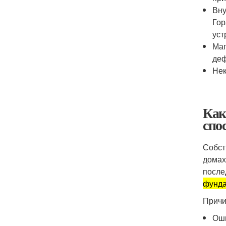
Вну
Гор
уст
Маг
деф
Нек
Как
спо
Собст
домах
после
фунда
Причи
Оши