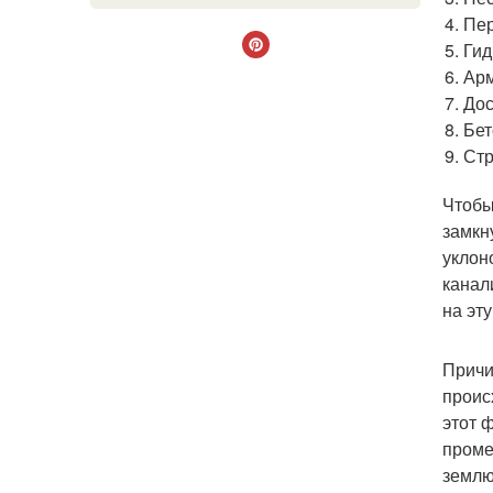
Пе
Гид
Арм
Дос
Бет
Стр
Чтобы
замкн
уклон
канал
на эт
Причи
проис
этот 
проме
землю