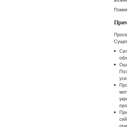
Помим
Прич
Просе
Сущес
Сил
обл
Оши
Поэ
уси
Про
мог
укр
про
При
сей
при