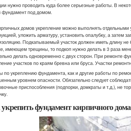
ции нужно проводить куда более серьезные работы. В неко
 фундамент под домом.
ирпичных домов укрепление можно выполнять отдельными уч
рукцией, уложить арматуру, установить опалубку, а затем з
изоляцию. Подкапываемый участок должен иметь длину не б
ке, имеющем трещины, то подкоп нужно делать в 3 раза ме
ельно делать одновременно с двух сторон. При ремонте ф
ление участков по краям бревна или бруса. Участки ремонт
ы по укреплению фундамента, как и другие работы по ремо
енным уровнем опасности. Обязательно следует соблюдат
овочные приспособления (подпорки, домкраты и т.д.), не т
чку.
 укрепить фундамент кирпичного дома