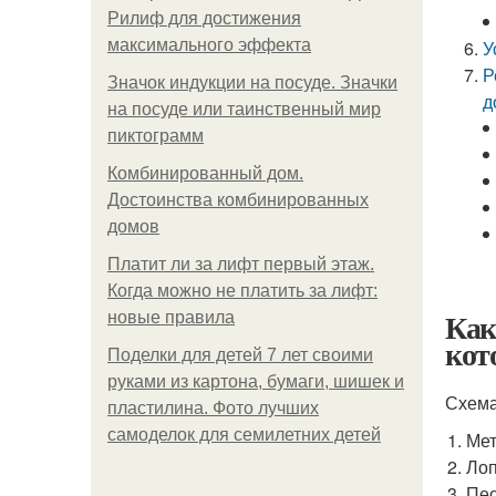
Рилиф для достижения
максимального эффекта
У
Р
Значок индукции на посуде. Значки
д
на посуде или таинственный мир
пиктограмм
Комбинированный дом.
Достоинства комбинированных
домов
Платит ли за лифт первый этаж.
Когда можно не платить за лифт:
Как
новые правила
кот
Поделки для детей 7 лет своими
руками из картона, бумаги, шишек и
Схема
пластилина. Фото лучших
самоделок для семилетних детей
Мет
Лоп
Пес