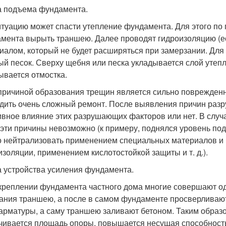
 подъема фундамента.
итуацию может спасти утепление фундамента. Для этого по
мента вырыть траншею. Далее проводят гидроизоляцию (е
иалом, который не будет расширяться при замерзании. Для
ый песок. Сверху щебня или песка укладывается слой утепл
ывается отмостка.
причиной образования трещин является сильно поврежденн
дить очень сложный ремонт. После выявления причин разр
ивное влияние этих разрушающих факторов или нет. В случ
 эти причины невозможно (к примеру, поднялся уровень подз
 нейтрализовать применением специальных материалов и 
изоляции, применением кислотостойкой защиты и т. д.).
 устройства усиления фундамента.
креплении фундамента частного дома многие совершают од
ания траншею, а после в самом фундаменте просверливают
 арматуры, а саму траншею заливают бетоном. Таким образом,
чивается площадь опоры, повышается несущая способность