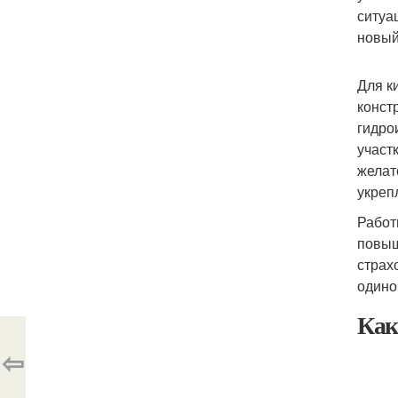
ситуа
новый
Для к
конст
гидро
участ
желат
укреп
Работ
повыш
страх
одино
Как
⇦