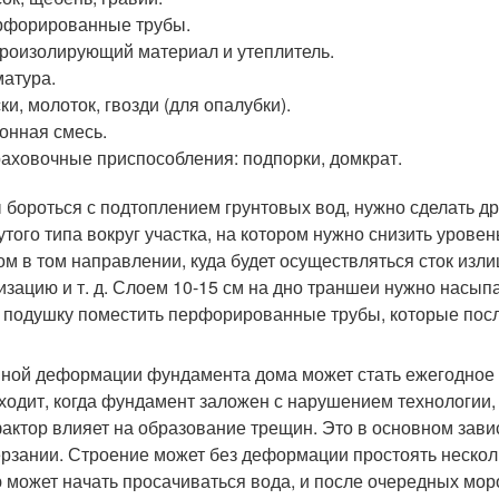
рфорированные трубы.
роизолирующий материал и утеплитель.
атура.
ки, молоток, гвозди (для опалубки).
онная смесь.
аховочные приспособления: подпорки, домкрат.
 бороться с подтоплением грунтовых вод, нужно сделать 
утого типа вокруг участка, на котором нужно снизить уров
ом в том направлении, куда будет осуществляться сток изл
изацию и т. д. Слоем 10-15 см на дно траншеи нужно насып
у подушку поместить перфорированные трубы, которые посл
ной деформации фундамента дома может стать ежегодное о
ходит, когда фундамент заложен с нарушением технологии,
фактор влияет на образование трещин. Это в основном зави
рзании. Строение может без деформации простоять несколь
 может начать просачиваться вода, и после очередных мо