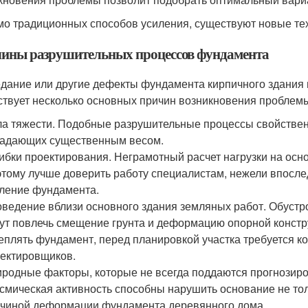
о традиционных способов усиления, существуют новые тех
ины разрушительных процессов фундамента
дание или другие дефекты фундамента кирпичного здания
твует несколько основных причин возникновения проблем
а тяжести. Подобные разрушительные процессы свойстве
адающих существенным весом.
бки проектирования. Неграмотный расчет нагрузки на осн
тому лучше доверить работу специалистам, нежели впосле
ление фундамента.
ведение вблизи основного здания земляных работ. Обустр
ут повлечь смещение грунта и деформацию опорной конст
еплять фундамент, перед планировкой участка требуется 
ектировщиков.
родные факторы, которые не всегда поддаются прогнозир
смическая активность способны нарушить основание не тол
чиной деформации фундамента деревянного дома.