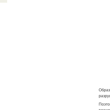
Образ
разру
Поэто
возни