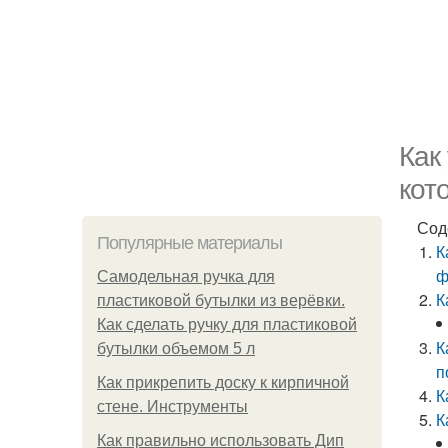
Как
кот
Сод
Популярные материалы
К
ф
Самодельная ручка для
К
пластиковой бутылки из верёвки.
Как сделать ручку для пластиковой
К
бутылки объемом 5 л
п
Как прикрепить доску к кирпичной
К
стене. Инструменты
К
Как правильно использовать Дип