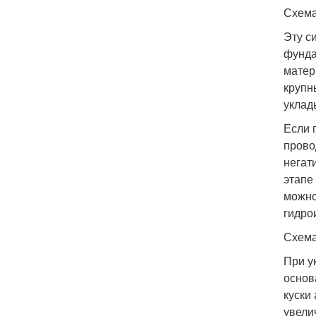
Схема
Эту с
фунда
матер
крупн
уклад
Если 
прово
негат
этапе
можно
гидро
Схема
При у
основ
куски
увели