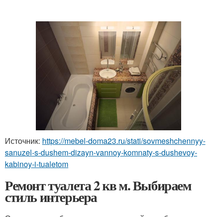
Источник:
https://mebel-doma23.ru/stati/sovmeshchennyy-
sanuzel-s-dushem-dizayn-vannoy-komnaty-s-dushevoy-
kabinoy-i-tualetom
Ремонт туалета 2 кв м. Выбираем
стиль интерьера