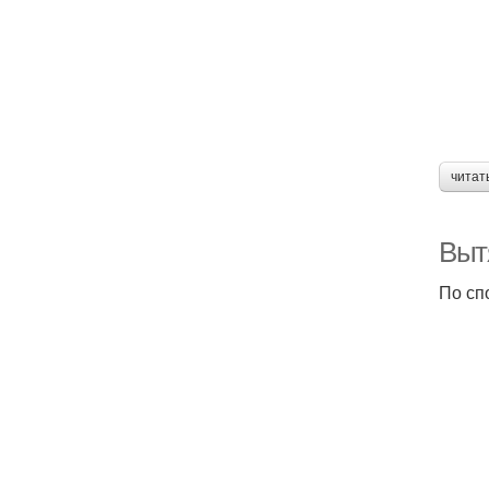
читат
Вытя
По сп