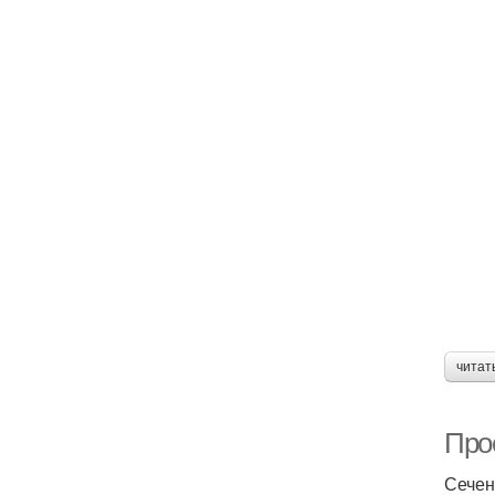
читат
Прое
Сечен