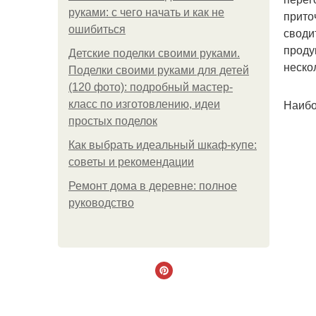
руками: с чего начать и как не
прито
ошибиться
своди
проду
Детские поделки своими руками.
неско
Поделки своими руками для детей
(120 фото): подробный мастер-
Наибо
класс по изготовлению, идеи
простых поделок
Как выбрать идеальный шкаф-купе:
советы и рекомендации
Ремонт дома в деревне: полное
руководство