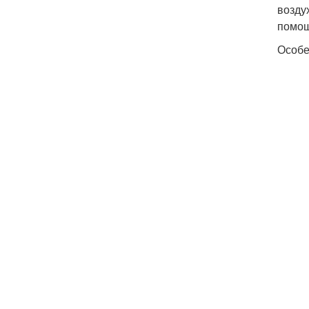
возду
помощ
Особе