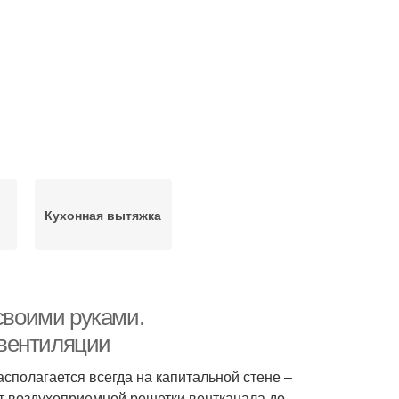
Кухонная вытяжка
 своими руками.
 вентиляции
асполагается всегда на капитальной стене –
т воздухоприемной решетки вентканала до