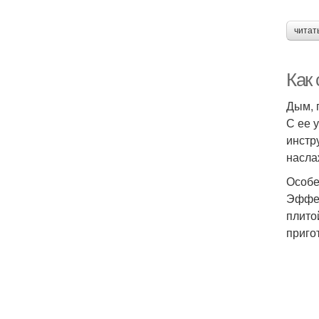
читат
Как
Дым, 
С ее 
инстр
насла
Особе
Эффек
плито
приго