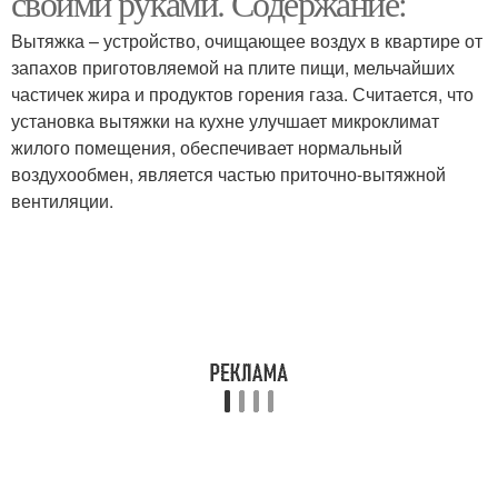
своими руками. Содержание:
Вытяжка – устройство, очищающее воздух в квартире от
запахов приготовляемой на плите пищи, мельчайших
Вытяжки над
частичек жира и продуктов горения газа. Считается, что
Цены на вытяжку
электрической плитой
установка вытяжки на кухне улучшает микроклимат
жилого помещения, обеспечивает нормальный
воздухообмен, является частью приточно-вытяжной
вентиляции.
Вытяжки над газовой
Кухонные вытяжки
плитой
Вытяжки над плитой