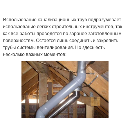
Вентиляционная
Использование канализационных труб подразумевает
Труба на кухне
система
использование легких строительных инструментов, так
как все работы проводятся по заранее заготовленным
поверхностям. Остается лишь соединить и закрепить
Требования к
трубы системы вентилирования. Но здесь есть
вентиляционным
Гофрированные трубы
несколько важных моментов:
трубам