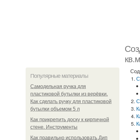
Соз
кв.
Сод
Популярные материалы
С
Самодельная ручка для
пластиковой бутылки из верёвки.
С
Как сделать ручку для пластиковой
К
бутылки объемом 5 л
К
Как прикрепить доску к кирпичной
К
стене. Инструменты
Как правильно использовать Дип