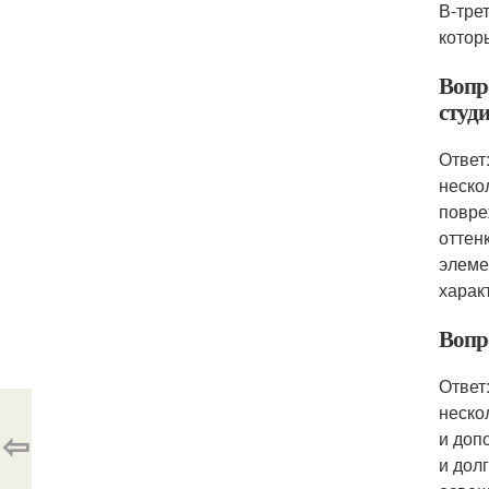
В-тре
котор
Вопр
студи
Ответ
неско
повре
оттен
элеме
харак
Вопро
Ответ
неско
⇦
и доп
и дол