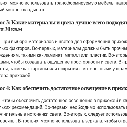
тьих, можно использовать трансформируемую мебель, напри
ый можно складывать.
ос 3: Какие материалы и цвета лучше всего подход
и 30 кв.м
: При выборе материалов и цветов для оформления прихожей
лько факторов. Во-первых, материалы должны быть прочны
ждениям, такими как ламинат, металл или пластик. Во-вто
ками, чтобы создавать ощущение просторности и света. В-т
нты, такие как картины или покрытия с интересными узора
тера прихожей.
с 4: Как обеспечить достаточное освещение в прихо
: Чтобы обеспечить достаточное освещение в прихожей в кв
льких рекомендаций. Во-первых, необходимо использовать
олнительные источники света. Во-вторых, следует использ
говечны. В-третьих, можно использовать зеркала, чтобы от