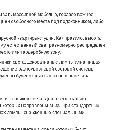
крывать массивной мебелью, гораздо важнее
ацией свободного места под подоконником, либо
усной квартиры-студии. Как правило, высота
чему естественный свет равномерно распределен
место или гардеробную зону.
очники света, декоративные лампы илив нишах
змещение разноуровневой световой системы,
енно будет отвечать и за основное, и за
я источников света. Для горизонтально
 которых направлены вниз. При стандартных
тенах лампы, снабженные специальными
ли тремя цветами, среди которых будут