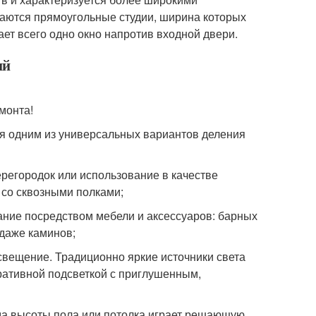
аются прямоугольные студии, ширина которых
ает всего одно окно напротив входной двери.
ий
монта!
я одним из универсальных вариантов деления
регородок или использование в качестве
 со сквозными полками;
ние посредством мебели и аксессуаров: барных
 даже каминов;
вещение. Традиционно яркие источники света
ративной подсветкой с приглушенным,
да высоты пола или потолка играет решающую