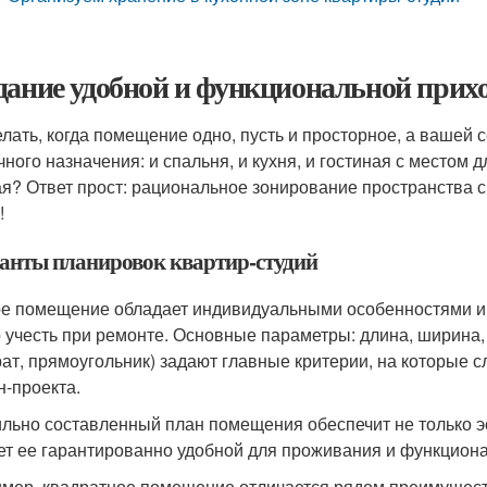
дание удобной и функциональной прихо
елать, когда помещение одно, пусть и просторное, а вашей
чного назначения: и спальня, и кухня, и гостиная с местом д
ая? Ответ прост: рациональное зонирование пространства 
!
анты планировок квартир-студий
е помещение обладает индивидуальными особенностями и 
 учесть при ремонте. Основные параметры: длина, ширина,
рат, прямоугольник) задают главные критерии, на которые с
н-проекта.
льно составленный план помещения обеспечит не только эс
ет ее гарантированно удобной для проживания и функцион
мер, квадратное помещение отличается рядом преимущест