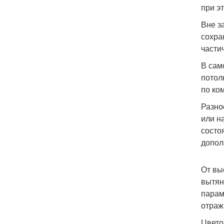
при э
Вне з
сохра
части
В сам
потол
по ко
Разно
или н
состо
допол
От вы
вытян
парам
отраж
Цвето