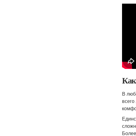
Как
В люб
всего
комфо
Единс
сложн
Более