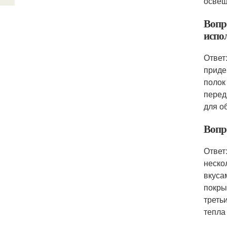
освещ
Вопр
испо
Ответ
приде
полок
перед
для о
Вопр
Ответ
неско
вкуса
покры
треть
тепла