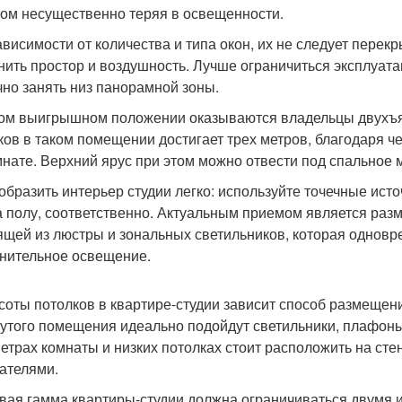
том несущественно теряя в освещенности.
ависимости от количества и типа окон, их не следует пере
нить простор и воздушность. Лучше ограничиться эксплуат
чно занять низ панорамной зоны.
ом выигрышном положении оказываются владельцы двухъяр
ков в таком помещении достигает трех метров, благодаря 
мнате. Верхний ярус при этом можно отвести под спальное 
образить интерьер студии легко: используйте точечные ист
а полу, соответственно. Актуальным приемом является ра
ящей из люстры и зональных светильников, которая одноврем
нительное освещение.
соты потолков в квартире-студии зависит способ размещени
утого помещения идеально подойдут светильники, плафоны
етрах комнаты и низких потолках стоит расположить на с
ателями.
вая гамма квартиры-студии должна ограничиваться двумя и