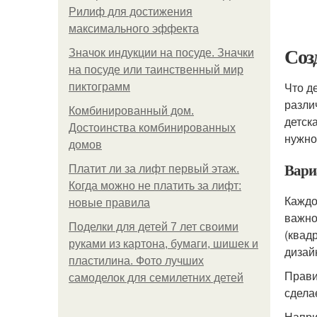
Рилиф для достижения
максимального эффекта
Соз
Значок индукции на посуде. Значки
на посуде или таинственный мир
Что д
пиктограмм
разли
Комбинированный дом.
детск
Достоинства комбинированных
нужно
домов
Вари
Платит ли за лифт первый этаж.
Когда можно не платить за лифт:
Каждо
новые правила
важно
Поделки для детей 7 лет своими
(квад
руками из картона, бумаги, шишек и
дизай
пластилина. Фото лучших
Прави
самоделок для семилетних детей
сдела
Напри