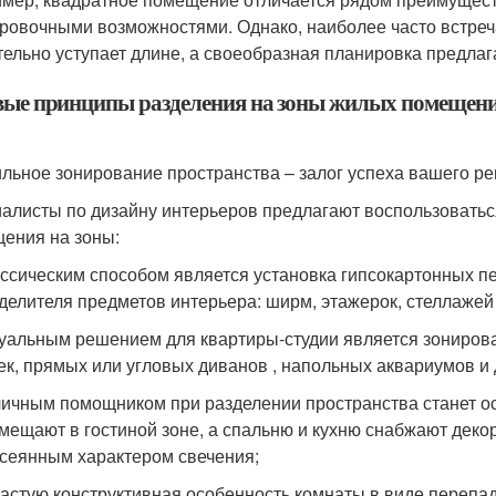
ровочными возможностями. Однако, наиболее часто встреч
тельно уступает длине, а своеобразная планировка предлаг
вые принципы разделения на зоны жилых помещен
льное зонирование пространства – залог успеха вашего ре
алисты по дизайну интерьеров предлагают воспользоватьс
ения на зоны:
ссическим способом является установка гипсокартонных пе
делителя предметов интерьера: ширм, этажерок, стеллажей
уальным решением для квартиры-студии является зонирова
ек, прямых или угловых диванов , напольных аквариумов и
ичным помощником при разделении пространства станет ос
мещают в гостиной зоне, а спальню и кухню снабжают деко
сеянным характером свечения;
астую конструктивная особенность комнаты в виде перепа