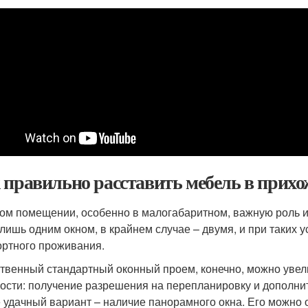
 правильно расставить мебель в прихо
ом помещении, особенно в малогабаритном, важную роль и
 лишь одним окном, в крайнем случае – двумя, и при таких 
ртного проживания.
твенный стандартный оконный проем, конечно, можно увели
ости: получение разрешения на перепланировку и дополни
 удачный вариант – наличие панорамного окна. Его можно 