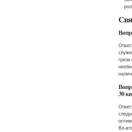
рол
Свя
Вопр
Ответ
служи
грязи
необх
налич
Вопр
30 кв
Ответ
следу
оптим
Во-вт