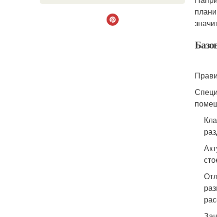
плани
значи
Базо
Прави
Специ
помещ
Кла
раз
Акт
сто
Отл
раз
рас
Зач