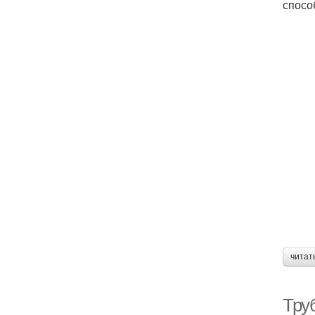
спосо
читат
Труб