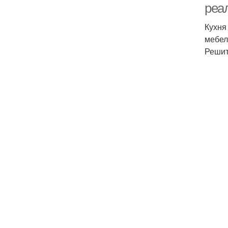
реа
Кухня
мебел
Решит