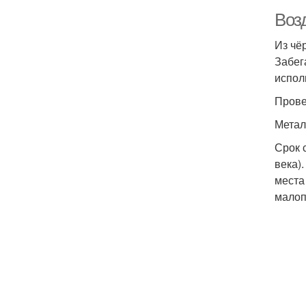
Воз
Из чё
Забег
испол
Прове
Метал
Срок 
века)
места
малоп