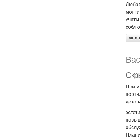
Любая
монти
учиты
соблю
читат
Вас
Скр
При м
порти
декор
эстет
повыш
обслу
Плани