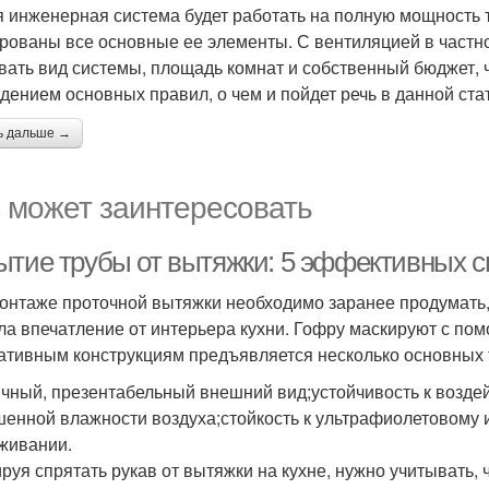
 инженерная система будет работать на полную мощность т
рованы все основные ее элементы. С вентиляцией в частно
вать вид системы, площадь комнат и собственный бюджет, 
дением основных правил, о чем и пойдет речь в данной ста
ь дальше →
 может заинтересовать
ытие трубы от вытяжки: 5 эффективных с
онтаже проточной вытяжки необходимо заранее продумать, 
ла впечатление от интерьера кухни. Гофру маскируют с по
ативным конструкциям предъявляется несколько основных 
ичный, презентабельный внешний вид;устойчивость к возде
енной влажности воздуха;стойкость к ультрафиолетовому и
живании.
руя спрятать рукав от вытяжки на кухне, нужно учитывать,