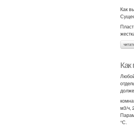
Как в
Сущес
Пласт
жестк
читат
Как
Любой
отдел
долже
комна
м3/ч, 
Парам
°С.