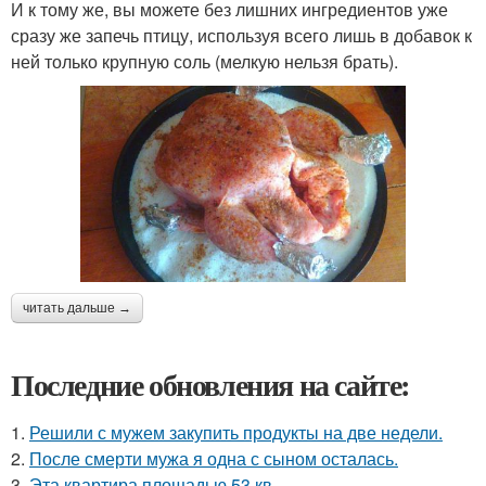
И к тому же, вы можете без лишних ингредиентов уже
сразу же запечь птицу, используя всего лишь в добавок к
ней только крупную соль (мелкую нельзя брать).
читать дальше →
Последние обновления на сайте:
1.
Решили с мужем закупить продукты на две недели.
2.
После смерти мужа я одна с сыном осталась.
3.
Эта квартира площадью 53 кв.