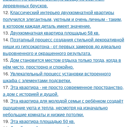
деревянных брусков.
12.
Классический интерьер двухкомнатной квартиры
получился элегантным, уютным и очень личным - таким,
в котором каждая деталь имеет значение.
13.
Двухкомнатная квартира площадью 58 кв.
14.
Поэтапный процесс создания стильной декоративной
ниши из гипсокартона - от первых замеров до идеально
выровненного и окрашенного результата.
15.
Дом становится местом отдыха только тогда, когда в
нём чисто, просторно и спокойно.
16.
Увлекательный процесс установки встроенного
шкафа с элементами подсветки.
17.
Эта квартира - не просто современное пространство,
а дом с историей и душой.
18.
Эта квартира для молодой семьи с ребёнком создаёт
ощущение уюта и тепла, несмотря на изначально
небольшие комнаты и низкие потолки.
19.
Эта квартира площадью 50 кв.