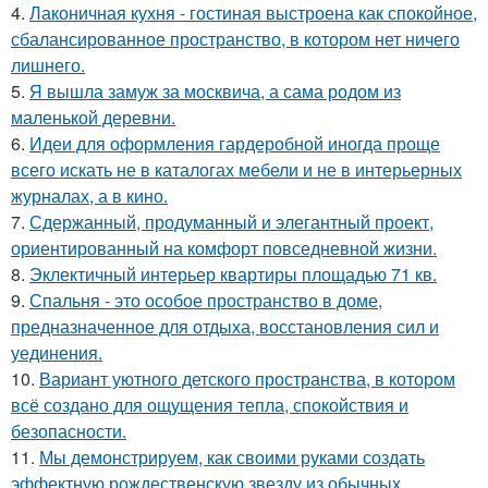
4.
Лаконичная кухня - гостиная выстроена как спокойное,
сбалансированное пространство, в котором нет ничего
лишнего.
5.
Я вышла замуж за москвича, а сама родом из
маленькой деревни.
6.
Идеи для оформления гардеробной иногда проще
всего искать не в каталогах мебели и не в интерьерных
журналах, а в кино.
7.
Сдержанный, продуманный и элегантный проект,
ориентированный на комфорт повседневной жизни.
8.
Эклектичный интерьер квартиры площадью 71 кв.
9.
Спальня - это особое пространство в доме,
предназначенное для отдыха, восстановления сил и
уединения.
10.
Вариант уютного детского пространства, в котором
всё создано для ощущения тепла, спокойствия и
безопасности.
11.
Мы демонстрируем, как своими руками создать
эффектную рождественскую звезду из обычных