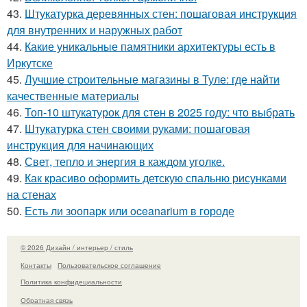
43.
Штукатурка деревянных стен: пошаговая инструкция
для внутренних и наружных работ
44.
Какие уникальные памятники архитектуры есть в
Иркутске
45.
Лучшие строительные магазины в Туле: где найти
качественные материалы
46.
Топ-10 штукатурок для стен в 2025 году: что выбрать
47.
Штукатурка стен своими руками: пошаговая
инструкция для начинающих
48.
Свет, тепло и энергия в каждом уголке.
49.
Как красиво оформить детскую спальню рисунками
на стенах
50.
Есть ли зоопарк или oceanarium в городе
© 2026 Дизайн / интерьер / стиль
Контакты
Пользовательское соглашение
Политика конфидециальности
Обратная связь