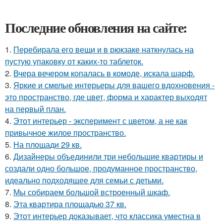
Последние обновления на сайте:
1.
Перебирала его вещи и в рюкзаке наткнулась на
пустую упаковку от каких-то таблеток.
2.
Вчера вечером копалась в комоде, искала шарф.
3.
Яркие и смелые интерьеры для вашего вдохновения -
это пространство, где цвет, форма и характер выходят
на первый план.
4.
Этот интерьер - эксперимент с цветом, а не как
привычное жилое пространство.
5.
На площади 29 кв.
6.
Дизайнеры объединили три небольшие квартиры и
создали одно большое, продуманное пространство,
идеально подходящее для семьи с детьми.
7.
Мы собираем большой встроенный шкаф.
8.
Эта квартира площадью 37 кв.
9.
Этот интерьер доказывает, что классика уместна в