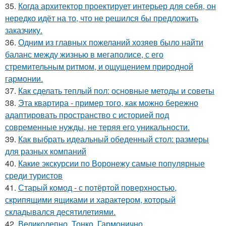
35.
Когда архитектор проектирует интерьер для себя, он
нередко идёт на то, что не решился бы предложить
заказчику.
36.
Одним из главных пожеланий хозяев было найти
баланс между жизнью в мегаполисе, с его
стремительным ритмом, и ощущением природной
гармонии.
37.
Как сделать теплый пол: основные методы и советы
38.
Эта квартира - пример того, как можно бережно
адаптировать пространство с историей под
современные нужды, не теряя его уникальности.
39.
Как выбрать идеальный обеденный стол: размеры
для разных компаний
40.
Какие экскурсии по Воронежу самые популярные
среди туристов
41.
Старый комод - с потёртой поверхностью,
скрипящими ящиками и характером, который
складывался десятилетиями.
42.
Великолепно. Тонко. Гармонично.