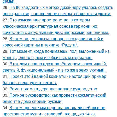
семьи.
26.
На 90 квадратных метрах дизайнеру удалось создать
пространство, наполненное светом, лёгкостью и уютом.
27.
Это изысканное пространство, в котором
классическая архитектурная основа гармонично
сочетается с актуальными дизайнерскими решениями.
28.
В этом видео показан процесс создания яркой и
красочной картины в технике "Радуга".
29.
Тот момент, когда понимаешь: пол, выложенный из
монет, дешевле, чем из обычных материалов.
30.
Этот дом словно вдохновлён морем: лаконичный,
светлый, функциональный - и в то же время уютный.
31.
Проект этой ванной комнаты - настоящий пример
баланса текстур и оттенков.
32.
Ремонт дома в деревне: полное руководство
33.
Полное руководство: как провести косметический
ремонт в доме своими руками
34.
В этом проекте мы перепланировали небольшое
пространство кухни - столовой площадью 14 кв.