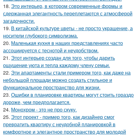
18.
Это интерьер, в котором современные формы и
сдержанная элегантность переплетаются с атмосферой
загадочности.
19.
В китайской культуре цветы - не просто украшение, а
носители глубокого символизма.
20.
Маленькая кухня в наших представлениях часто
ассоциируется с теснотой и неудобством.
21.
Этот интерьер создан для того, чтобы дарить
ощущение уюта и тепла каждому члену семьи.
22.
Эти апартаменты стали примером того, как даже на
небольшой площади можно создать стильное и
функциональное пространство для жизни.
23.
Ошибки в планировке квартиры могут стоить гораздо
дороже, чем предполагается.
24.
Монохром - это не про скуку.
25.
Этот проект - пример того, как дизайнер смог
превратить квартиру с неудобной планировкой в
комфортное и элегантное пространство для молодой