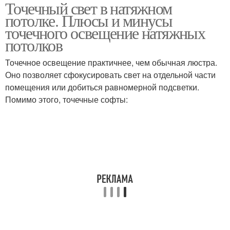
Точечный свет в натяжном
Точечные светильники
Точечный светильник
потолке. Плюсы и минусы
точечного освещение натяжных
потолков
Светильники к
Точечное освещение практичнее, чем обычная люстра.
Накладный светильник
натяжному потолку
Оно позволяет сфокусировать свет на отдельной части
помещения или добиться равномерной подсветки.
Помимо этого, точечные софты: