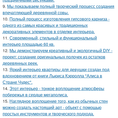
9.
Мы показываем полный творческий процесс создания
впечатляющей деревянной совы.
10.
Полный процесс изготовления гипсового карниза -
одного из самых красивых и традиционных
декоративных элементов в отделке интерьера.
11.
Современный, стильный и функциональный
интерьер площадью 60 кв.
12.
Мы демонстрируем креативный и экологичный DIY -
проект: создание оригинальных полочек из остатков
деревянных реек.
13.
Яркий интерьер квартиры для девушки создан под
вдохновением от книги Льюиса Кэрролла "Алиса в
Стране Чудес".
14.
Этот интерьер - тонкое воплощение атмосферы
побережья в сердце мегаполиса.
15.
Наглядное воплощение того, как из обычных стен
можно создать настоящий арт - объект с помощью
простых инструментов и творческого подхода.