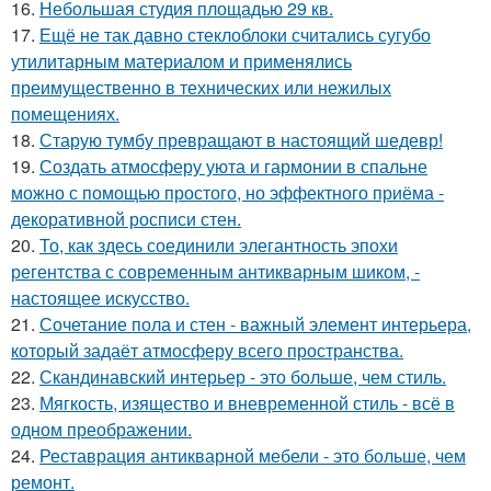
16.
Небольшая студия площадью 29 кв.
17.
Ещё не так давно стеклоблоки считались сугубо
утилитарным материалом и применялись
преимущественно в технических или нежилых
помещениях.
18.
Старую тумбу превращают в настоящий шедевр!
19.
Создать атмосферу уюта и гармонии в спальне
можно с помощью простого, но эффектного приёма -
декоративной росписи стен.
20.
То, как здесь соединили элегантность эпохи
регентства с современным антикварным шиком, -
настоящее искусство.
21.
Сочетание пола и стен - важный элемент интерьера,
который задаёт атмосферу всего пространства.
22.
Скандинавский интерьер - это больше, чем стиль.
23.
Мягкость, изящество и вневременной стиль - всё в
одном преображении.
24.
Реставрация антикварной мебели - это больше, чем
ремонт.