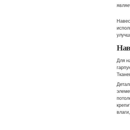
являе
Навес
испол
улучш
Нав
Для н
гарпу
Ткане
Детал
элеме
потол
крепи
влаги