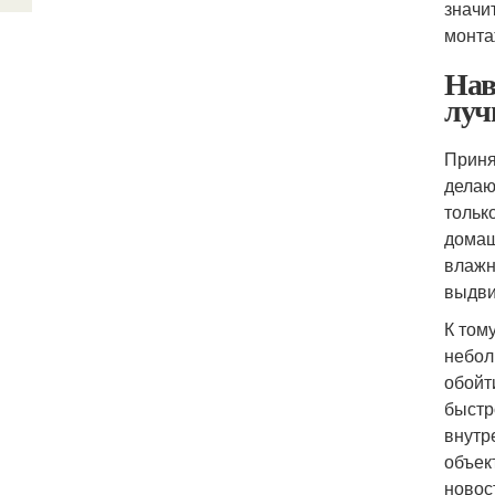
значи
монта
Нав
луч
Приня
делаю
тольк
домаш
влажн
выдви
К том
небол
обойт
быстр
внутр
объек
новос