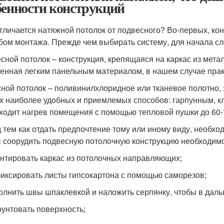
бенности конструкций
тличается натяжной потолок от подвесного? Во-первых, ко
бом монтажа. Прежде чем выбирать систему, для начала сл
сной потолок – конструкция, крепящаяся на каркас из мета
енная легким панельным материалом, в нашем случае прак
ной потолок – поливинилхлоридное или тканевое полотно, 
ех наиболее удобных и приемлемых способов: гарпунным, 
ходит нагрев помещения с помощью тепловой пушки до 60-7
 тем как отдать предпочтение тому или иному виду, необхо
 соорудить подвесную потолочную конструкцию необходимо
онтировать каркас из потолочных направляющих;
фиксировать листы гипсокартона с помощью саморезов;
полнить швы шпаклевкой и наложить серпянку, чтобы в да
грунтовать поверхность;