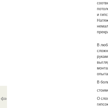
соотв
потол
и гип
Натяж
немал
прекр
В люб
сложн
рукам
выгля
монта
опыта
В бол
стоим
⇦
О сло
гипсо