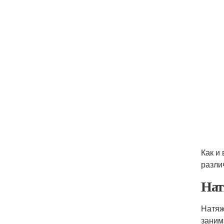
Как и
разли
Нат
Натяж
заним