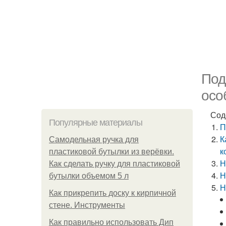
Под
осо
Сод
Популярные материалы
П
К
Самодельная ручка для
к
пластиковой бутылки из верёвки.
Н
Как сделать ручку для пластиковой
Н
бутылки объемом 5 л
Н
Как прикрепить доску к кирпичной
стене. Инструменты
Как правильно использовать Дип