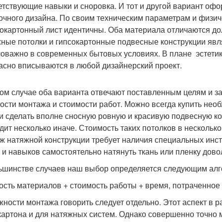
етствующие навыки и сноровка. И тот и другой вариант оф
очного дизайна. По своим техническим параметрам и физи
сокартонный лист идентичны. Оба материала отличаются до
ные потолки и гипсокартонные подвесные конструкции явл
оважно в современных бытовых условиях. В плане эстетики
асно вписываются в любой дизайнерский проект.
ом случае оба варианта отвечают поставленным целям и за
ости монтажа и стоимости работ. Можно всегда купить нео
и сделать вполне сносную ровную и красивую подвесную к
дит несколько иначе. Стоимость таких потолков в нескольк
ж натяжной конструкции требует наличия специальных инс
 и навыков самостоятельно натянуть ткань или пленку дов
ьшинстве случаев наш выбор определяется следующим алг
ость материалов + стоимость работы + время, потраченное
жности монтажа говорить следует отдельно. Этот аспект в р
картона и для натяжных систем. Однако совершенно точно м