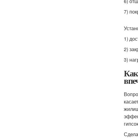
6) от
7) по
Устан
1) до
2) за
3) наг
Как
впе
Вопро
касае
жилищ
эффек
гипсо
Сдела