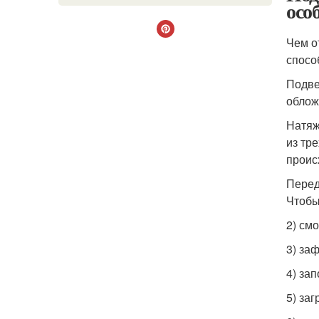
осо
Чем о
спосо
Подве
облож
Натяж
из тр
проис
Перед
Чтобы
2) см
3) за
4) за
5) за