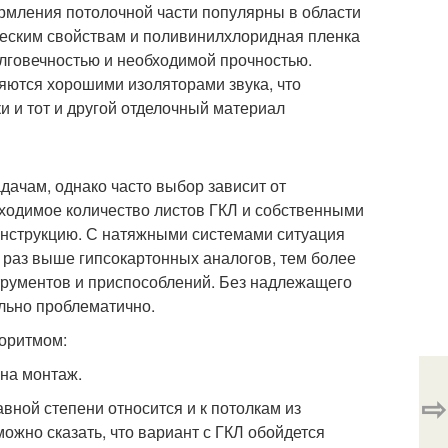
ормления потолочной части популярны в области
ческим свойствам и поливинилхлоридная пленка
лговечностью и необходимой прочностью.
яются хорошими изоляторами звука, что
 и тот и другой отделочный материал
дачам, однако часто выбор зависит от
бходимое количество листов ГКЛ и собственными
онструкцию. С натяжными системами ситуация
о раз выше гипсокартонных аналогов, тем более
трументов и приспособлений. Без надлежащего
ольно проблематично.
оритмом:
 на монтаж.
⇨
авной степени относится и к потолкам из
ожно сказать, что вариант с ГКЛ обойдется