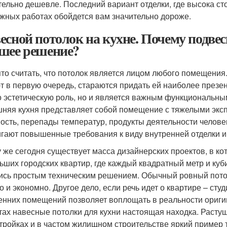
тельно дешевле. Последний вариант отделки, где высока ст
жных работах обойдется вам значительно дороже.
есной потолок на кухне. Почему подвес
шее решение?
то считать, что потолок является лицом любого помещения
т в первую очередь, стараются придать ей наиболее презен
о эстетическую роль, но и является важным функциональны
няя кухня представляет собой помещение с тяжелыми эк
ость, перепады температур, продукты деятельности челове
гают повышенные требования к виду внутренней отделки и
у же сегодня существует масса дизайнерских проектов, в ко
ьших городских квартир, где каждый квадратный метр и куб
ись простым техническим решением. Обычный ровный потол
о и экономно. Другое дело, если речь идет о квартире – сту
енних помещений позволяет воплощать в реальности ориги
тах навесные потолки для кухни настоящая находка. Расту
тройках и в частом жилищном строительстве яркий пример т