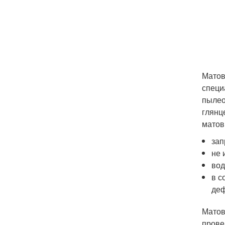
Матов
специ
пылео
глянц
матов
зап
не 
вод
в с
деф
Матов
прове