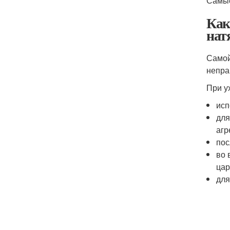
Самые
Как
нат
Самой
непра
При у
исп
для
агр
пос
во 
цар
для