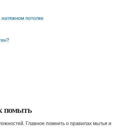
а натяжном потолке
тен?
ак помыть
ложностей. Главное помнить о правилах мытья и