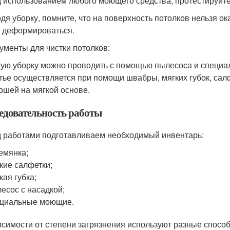
 использованием любого моющего средства, протестируйте 
дя уборку, помните, что на поверхность потолков нельзя ок
 деформироваться.
ументы для чистки потолков:
ую уборку можно проводить с помощью пылесоса и специал
ье осуществляется при помощи швабры, мягких губок, сал
ошей на мягкой основе.
едовательность работы
 работами подготавливаем необходимый инвентарь:
емянка;
кие салфетки;
кая губка;
есос с насадкой;
ециальные моющие.
исимости от степени загрязнения используют разные способ