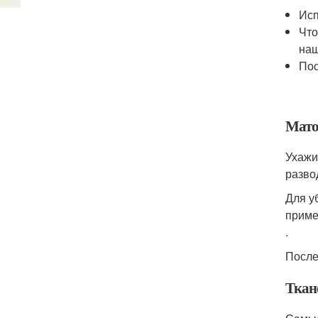
Исп
Что
на
Пос
Мато
Ухажи
разво
Для у
приме
.
После
Ткан