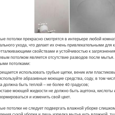
ые потолки прекрасно смотрятся в интерьере любой комнаты
ального ухода, что делает их очень привлекательными для 
тталкивающими свойствами и устойчивостью к загрязнени
евым потолком является отсутствие разводов после мытья. 
ыми потолками:
рещается использовать грубые щетки, веник или пластиков
используйте абразивные моющие средства, соду, в том числ
а должна быть теплой – не более 40 градусов;
оставе моющей жидкости не должно быть ацетона, кислоты 
ормироваться и изменить свой цвет.
ые потолки не следует подвергать влажной уборке слишко
дения сухой уборки и лишь изредка мытье чуть влажной, тщ