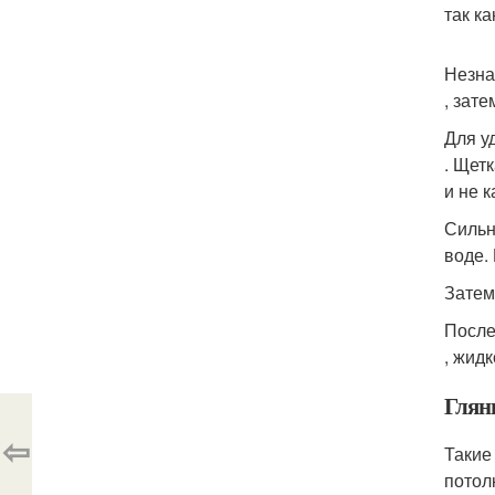
так к
Незна
, зат
Для у
. Щет
и не 
Сильн
воде.
Затем
После
, жид
Глян
⇦
Такие
потол