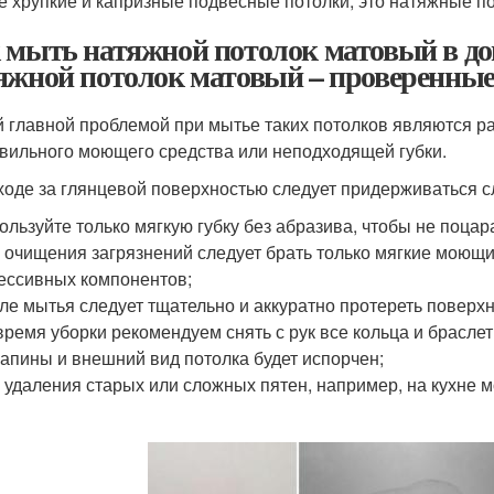
 хрупкие и капризные подвесные потолки, это натяжные пот
 мыть натяжной потолок матовый в д
яжной потолок матовый – проверенные
 главной проблемой при мытье таких потолков являются ра
вильного моющего средства или неподходящей губки.
ходе за глянцевой поверхностью следует придерживаться 
ользуйте только мягкую губку без абразива, чтобы не поцар
 очищения загрязнений следует брать только мягкие моющи
ессивных компонентов;
ле мытья следует тщательно и аккуратно протереть поверхн
время уборки рекомендуем снять с рук все кольца и браслеты
апины и внешний вид потолка будет испорчен;
 удаления старых или сложных пятен, например, на кухне 