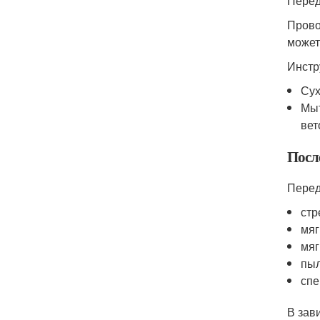
Перед
Прово
может
Инстр
Сух
Мыт
вет
Посл
Перед
стр
мяг
мяг
пыл
сп
В зав