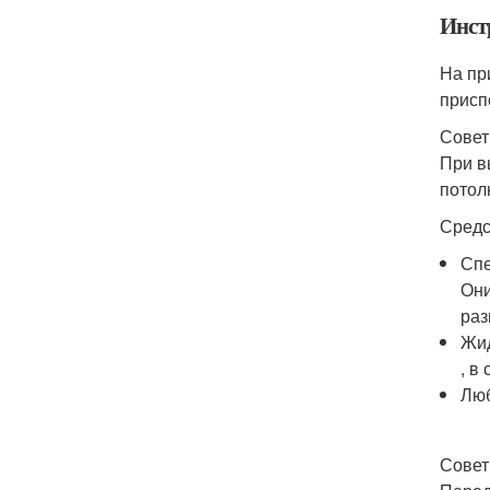
Инст
На пр
присп
Совет
При в
потол
Средс
Спе
Они
раз
Жид
, в
Люб
Совет