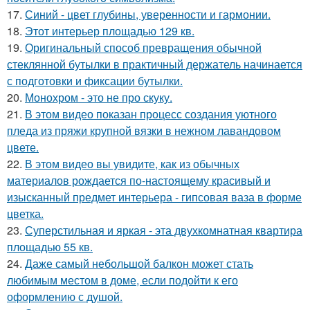
17.
Синий - цвет глубины, уверенности и гармонии.
18.
Этот интерьер площадью 129 кв.
19.
Оригинальный способ превращения обычной
стеклянной бутылки в практичный держатель начинается
с подготовки и фиксации бутылки.
20.
Монохром - это не про скуку.
21.
В этом видео показан процесс создания уютного
пледа из пряжи крупной вязки в нежном лавандовом
цвете.
22.
В этом видео вы увидите, как из обычных
материалов рождается по-настоящему красивый и
изысканный предмет интерьера - гипсовая ваза в форме
цветка.
23.
Суперстильная и яркая - эта двухкомнатная квартира
площадью 55 кв.
24.
Даже самый небольшой балкон может стать
любимым местом в доме, если подойти к его
оформлению с душой.