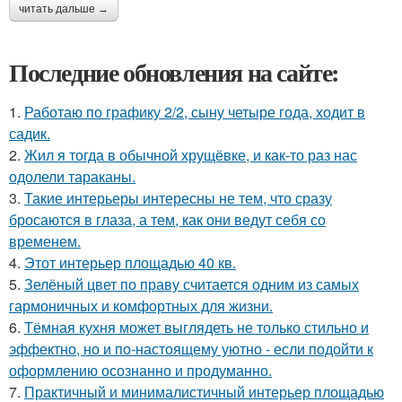
читать дальше →
Последние обновления на сайте:
1.
Работаю по графику 2/2, сыну четыре года, ходит в
садик.
2.
Жил я тогда в обычной хрущёвке, и как-то раз нас
одолели тараканы.
3.
Такие интерьеры интересны не тем, что сразу
бросаются в глаза, а тем, как они ведут себя со
временем.
4.
Этот интерьер площадью 40 кв.
5.
Зелёный цвет по праву считается одним из самых
гармоничных и комфортных для жизни.
6.
Тёмная кухня может выглядеть не только стильно и
эффектно, но и по-настоящему уютно - если подойти к
оформлению осознанно и продуманно.
7.
Практичный и минималистичный интерьер площадью