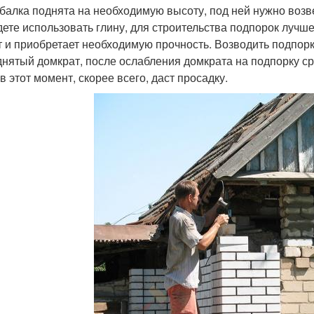
 балка поднята на необходимую высоту, под ней нужно возв
дете использовать глину, для строительства подпорок лучш
т и приобретает необходимую прочность. Возводить подпорку
днятый домкрат, после ослабления домкрата на подпорку с
в этот момент, скорее всего, даст просадку.