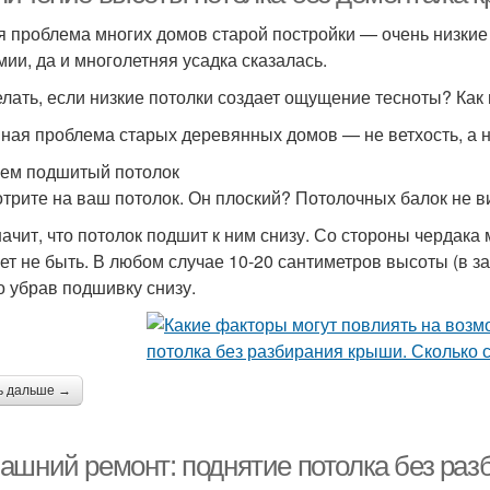
 проблема многих домов старой постройки — очень низкие п
мии, да и многолетняя усадка сказалась.
елать, если низкие потолки создает ощущение тесноты? Как
ная проблема старых деревянных домов — не ветхость, а н
ем подшитый потолок
трите на ваш потолок. Он плоский? Потолочных балок не вид
начит, что потолок подшит к ним снизу. Со стороны чердака 
ет не быть. В любом случае 10-20 сантиметров высоты (в з
о убрав подшивку снизу.
ь дальше →
ашний ремонт: поднятие потолка без ра