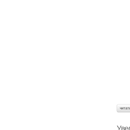
читат
Уве