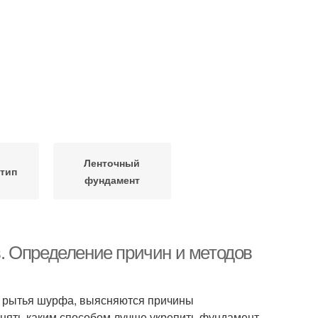
Ленточный
тип
фундамент
. Определение причин и методов
я рытья шурфа, выясняются причины
онять каким способом лучше укрепить фундамент