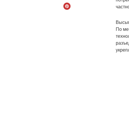
частн
Высып
По ме
техно
разъе
укреп