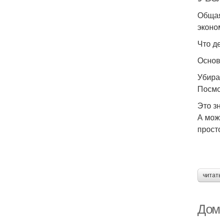
Общая
эконо
Что д
Основ
Убира
Посмо
Это з
А мож
прост
читат
Дом