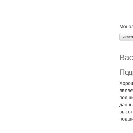
Монол
читат
Вас
Под
Хорош
являе
подши
данны
высот
подши