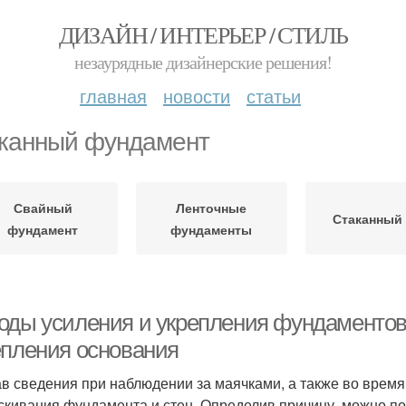
ДИЗАЙН / ИНТЕРЬЕР / СТИЛЬ
незаурядные дизайнерские решения!
главная
новости
статьи
канный фундамент
Свайный
Ленточные
Стаканный 
фундамент
фундаменты
оды усиления и укрепления фундаментов
епления основания
в сведения при наблюдении за маячками, а также во врем
скивания фундамента и стен. Определив причину, можно п