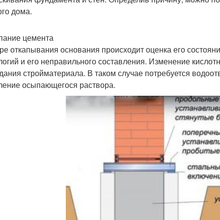
ого дома.
ание цемента
ре откапывания основания происходит оценка его состояни
логий и его неправильного составления. Изменение кислот
дания стройматериала. В таком случае потребуется водоот
ление осыпающегося раствора.