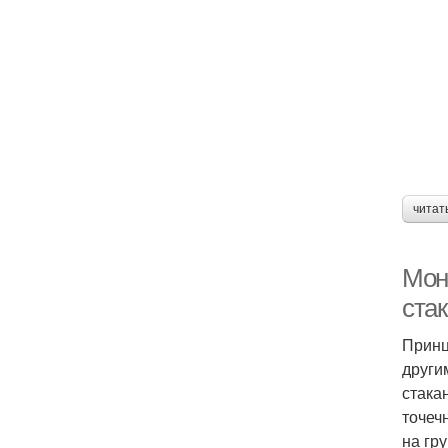
читат
Мон
ста
Принц
други
стака
точеч
на гру