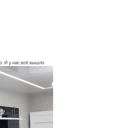
o. И y нac вcё вышлo