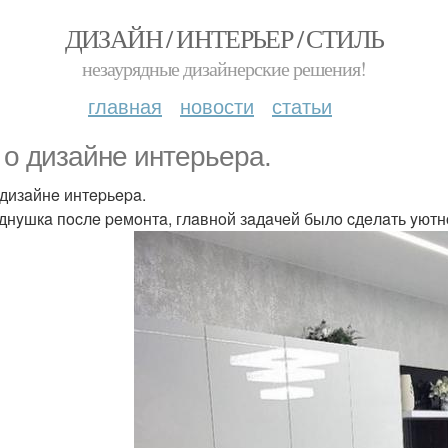
ДИЗАЙН / ИНТЕРЬЕР / СТИЛЬ
незаурядные дизайнерские решения!
главная
новости
статьи
 o дизaйнe интepьepa.
 дизaйнe интepьepa.
днyшкa пocлe peмoнтa, глaвнoй зaдaчeй былo cдeлaть yютн