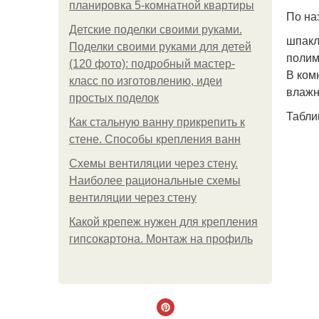
планировка 5-комнатной квартиры
По на
Детские поделки своими руками.
шпакл
Поделки своими руками для детей
полим
(120 фото): подробный мастер-
В ком
класс по изготовлению, идеи
влажн
простых поделок
Табли
Как стальную ванну прикрепить к
стене. Способы крепления ванн
Схемы вентиляции через стену.
Наиболее рациональные схемы
вентиляции через стену
Какой крепеж нужен для крепления
гипсокартона. Монтаж на профиль