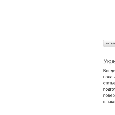
читат
Укр
Введе
пола 
стать
подго
повер
шпакл