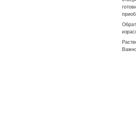
готов
приоб
Обрат
израс
Раств
Важно