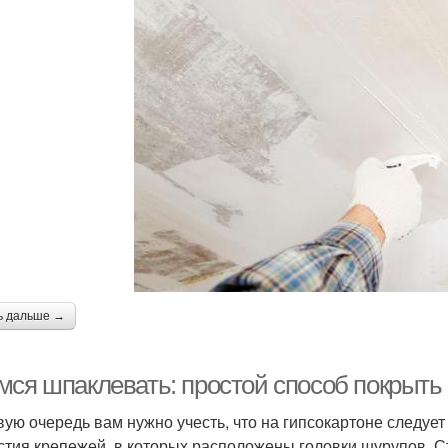
ь дальше →
мся шпаклевать: простой способ покрыть 
вую очередь вам нужно учесть, что на гипсокартоне следуе
стия крепежей, в которых расположены головки шурупов. 