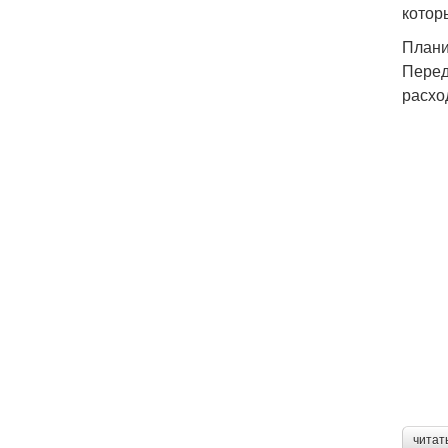
котор
Плани
Перед
расхо
читат