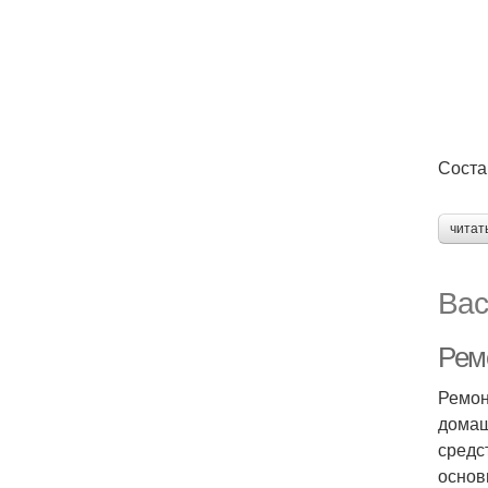
Соста
читат
Вас
Рем
Ремон
домаш
средс
основ