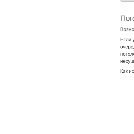
Пото
Возмо
Если 
очере
потол
несущ
Как и