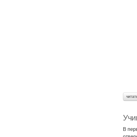
читат
Учи
В пер
отвер