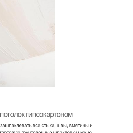
потолок гипсокартоном
т зашпаклевать все стыки, швы, вмятины и
Стартовую грунтовочную шпаклёвку нужно