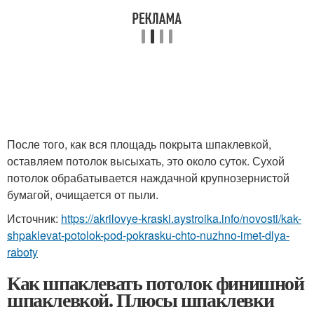
После того, как вся площадь покрыта шпаклевкой,
оставляем потолок высыхать, это около суток. Сухой
потолок обрабатывается наждачной крупнозернистой
бумагой, очищается от пыли.
Источник:
https://akrilovye-kraski.aystroika.info/novosti/kak-
shpaklevat-potolok-pod-pokrasku-chto-nuzhno-imet-dlya-
raboty
Как шпаклевать потолок финишной
шпаклевкой. Плюсы шпаклевки