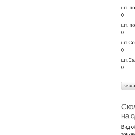
шт. п
0
шт. п
0
шт.Со
0
шт.Са
0
читат
Cко
на о
Вид о
точка