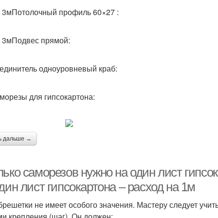
о 3мПотолочный профиль 60×27 :
о 3мПодвес прямой:
единитель одноуровневый краб:
морезы для гипсокартона:
ь дальше →
лько саморезов нужно на один лист гипсо
дин лист гипсокартона – расход на 1м
брешетки не имеет особого значения. Мастеру следует учи
ми крепления (шаг). Он должен: