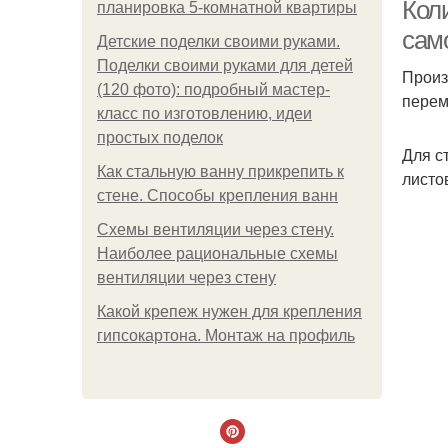
Коли
планировка 5-комнатной квартиры
сам
Детские поделки своими руками.
Поделки своими руками для детей
Произ
(120 фото): подробный мастер-
перем
класс по изготовлению, идеи
простых поделок
Для с
Как стальную ванну прикрепить к
листо
стене. Способы крепления ванн
Схемы вентиляции через стену.
Наиболее рациональные схемы
вентиляции через стену
Какой крепеж нужен для крепления
гипсокартона. Монтаж на профиль