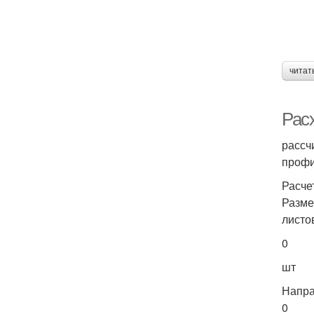
читат
Расх
рассч
профи
Расче
Разме
листо
0
шт
Напра
0