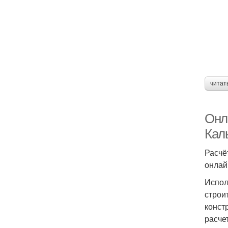
читат
Онл
Кал
Расчё
онлай
Испол
строи
конст
расче