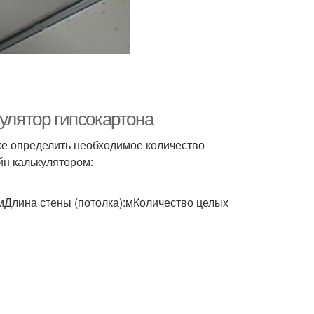
улятор гипсокартона
кже определить необходимое количество
йн калькулятором:
:мДлина стены (потолка):мКоличество целых