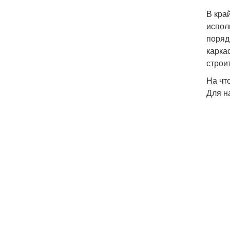
В кра
испол
поряд
карка
строи
На чт
Для н