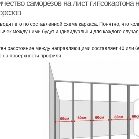
чество саморезов на лист гипсокартона н
орезов
водят его по составленной схеме каркаса. Понятно, что ко
ычек между ними будут индивидуальны для каждого случа
тен расстояние между направляющими составляет 40 или 60
в на поверхности профиля.