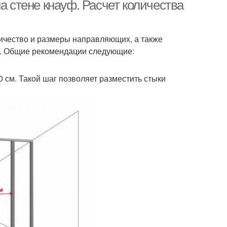
прессшайбой
крепления
а стене кнауф. Расчет количества
личество и размеры направляющих, а также
я. Общие рекомендации следующие:
 см. Такой шаг позволяет разместить стыки