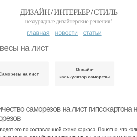
ДИЗАЙН / ИНТЕРЬЕР / СТИЛЬ
незаурядные дизайнерские решения!
главная
новости
статьи
весы на лист
Онлайн-
Саморезы на лист
калькулятор саморезы
на лист
чество саморезов на лист гипсокартона н
орезов
водят его по составленной схеме каркаса. Понятно, что ко
ычек между ними будут индивидуальны для каждого случа