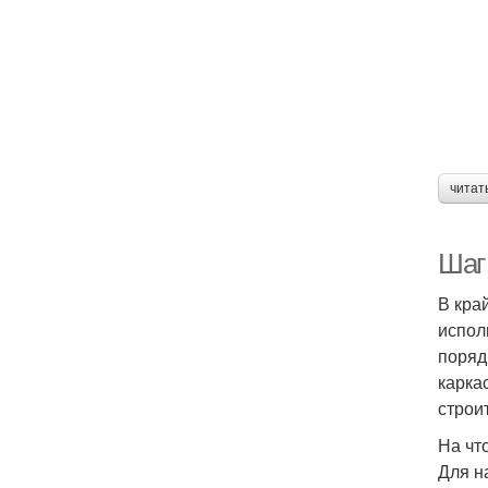
читат
Шаг
В кра
испол
поряд
карка
строи
На чт
Для н