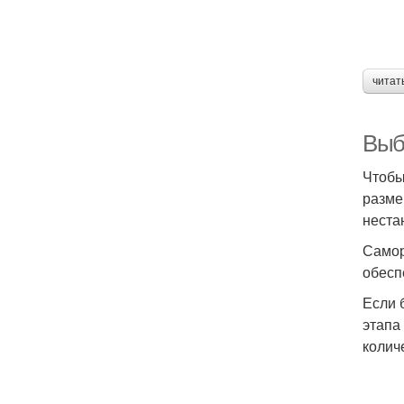
читат
Выб
Чтобы
разме
неста
Самор
обесп
Если 
этапа
колич