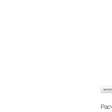
читат
Рас