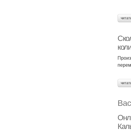
читат
Скол
кол
Произ
перем
читат
Вас
Онл
Кал