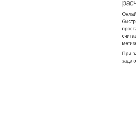
расч
Онлай
быстр
прост
счита
метиз
При р
задаю