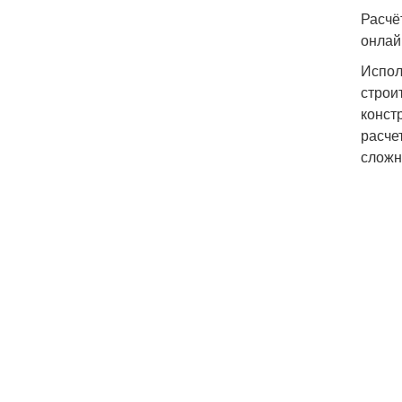
Расчё
онлай
Испол
строи
конст
расче
сложн