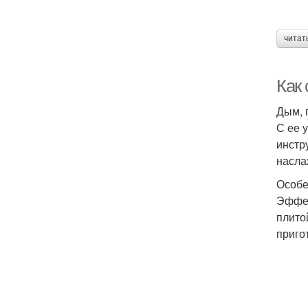
читат
Как
Дым, 
С ее 
инстр
насла
Особе
Эффек
плито
приго