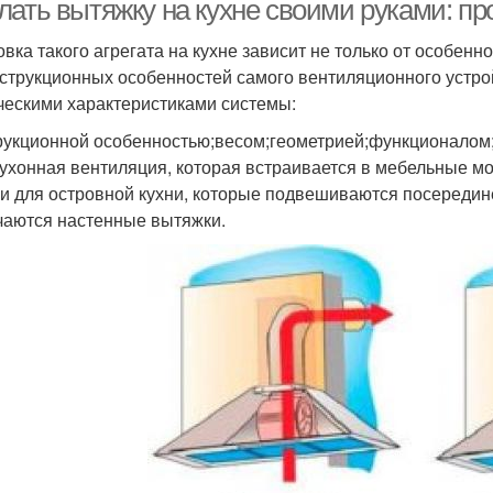
лать вытяжку на кухне своими руками: пр
овка такого агрегата на кухне зависит не только от особенн
нструкционных особенностей самого вентиляционного устро
ческими характеристиками системы:
рукционной особенностью;весом;геометрией;функционалом
кухонная вентиляция, которая встраивается в мебельные 
и для островной кухни, которые подвешиваются посередине
чаются настенные вытяжки.