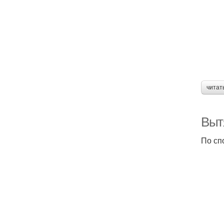
читат
Вытя
По сп