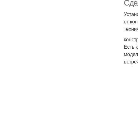
Сде
Устан
от ко
техни
конст
Есть 
модел
встре