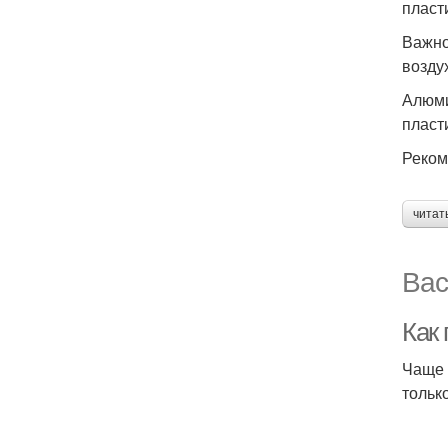
пласт
Важно
возду
Алюми
пласт
Реком
читат
Вас
Как
Чаще 
тольк