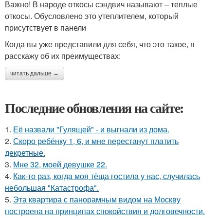
Важно! В народе откосы сэндвич называют – теплые
откосы. Обусловлено это утеплителем, который
присутствует в панели
Когда вы уже представили для себя, что это такое, я
расскажу об их преимуществах:
читать дальше →
Последние обновления на сайте:
1.
Её назвали "Гулящей" - и выгнали из дома.
2.
Скоро ребёнку 1, 6, и мне перестанут платить
декретные.
3.
Мне 32, моей девушке 22.
4.
Как-то раз, когда моя тёща гостила у нас, случилась
небольшая "Катастрофа".
5.
Эта квартира с панорамным видом на Москву
построена на принципах спокойствия и долговечности.