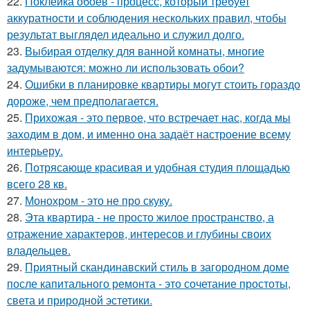
22.
Поклейка обоев - процесс, который требует
аккуратности и соблюдения нескольких правил, чтобы
результат выглядел идеально и служил долго.
23.
Выбирая отделку для ванной комнаты, многие
задумываются: можно ли использовать обои?
24.
Ошибки в планировке квартиры могут стоить гораздо
дороже, чем предполагается.
25.
Прихожая - это первое, что встречает нас, когда мы
заходим в дом, и именно она задаёт настроение всему
интерьеру.
26.
Потрясающе красивая и удобная студия площадью
всего 28 кв.
27.
Монохром - это не про скуку.
28.
Эта квартира - не просто жилое пространство, а
отражение характеров, интересов и глубины своих
владельцев.
29.
Приятный скандинавский стиль в загородном доме
после капитального ремонта - это сочетание простоты,
света и природной эстетики.