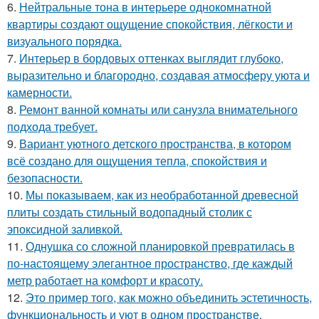
6.
Нейтральные тона в интерьере однокомнатной
квартиры создают ощущение спокойствия, лёгкости и
визуального порядка.
7.
Интерьер в бордовых оттенках выглядит глубоко,
выразительно и благородно, создавая атмосферу уюта и
камерности.
8.
Ремонт ванной комнаты или санузла внимательного
подхода требует.
9.
Вариант уютного детского пространства, в котором
всё создано для ощущения тепла, спокойствия и
безопасности.
10.
Мы показываем, как из необработанной древесной
плиты создать стильный водопадный столик с
эпоксидной заливкой.
11.
Однушка со сложной планировкой превратилась в
по-настоящему элегантное пространство, где каждый
метр работает на комфорт и красоту.
12.
Это пример того, как можно объединить эстетичность,
функциональность и уют в одном пространстве.