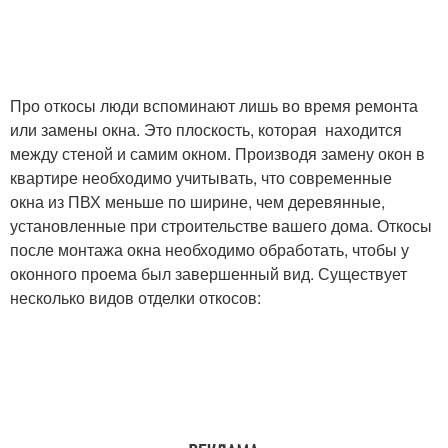
Откосы для
Панели на откосы
пластикового окна
Про откосы люди вспоминают лишь во время ремонта
или замены окна. Это плоскость, которая находится
между стеной и самим окном. Производя замену окон в
квартире необходимо учитывать, что современные
Тёплые откосы
Откосы в минске
окна из ПВХ меньше по ширине, чем деревянные,
установленные при строительстве вашего дома. Откосы
после монтажа окна необходимо обработать, чтобы у
оконного проема был завершенный вид. Существует
Откосы из сэндвич
Современные откосы
несколько видов отделки откосов:
Откосы за и
Откосы для окна