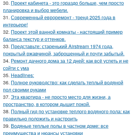
30.
Проект кабинета - это гораздо больше, чем просто
планировка и выбор мебели.
31.
Современный евроремонт - тренд 2025 года в
интерьере!
32.
Проект этой ванной комнаты - настоящий пример
баланса текстур и оттенков.
33.
Представьте: старенький Airstream 1974 года,
покрытый ржавчиной, заброшенный и почти забытый.
34.
Ремонт дачного дома за 12 дней: как всё успеть и не
сойти с ума
35.
Headlines:
36.
Полное руководство: как сделать теплый водяной
пол своими руками
37.
Эта квартира - не просто место для жизни, а
пространство, в котором дышит покой.
38.
Полный гид по установке теплого водяного пола: как
правильно положить и настроить
39.
Водяные теплые полы в частном доме: все
преимущества и нюансы установки