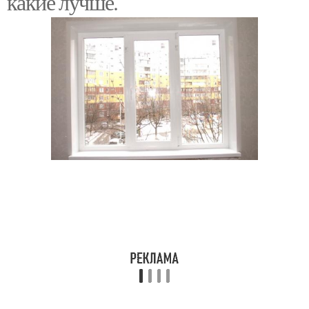
какие лучше.
Оконные откосы
Откосы на окна
Цены на пластиковые
Откосы из штукатурки
откосы
Цены на сэндвич-
Металлические откосы
панели
Наружные откосы
Откосы из металла