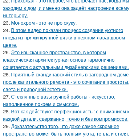
22.
Прихожая - это первое, что встречает нас, когда мы
заходим в дом, и именно она задаёт настроение всему
интерьеру.
23.
Монохром - это не про скуку.
24.
В этом видео показан процесс создания уютного
пледа из пряжи крупной вязки в нежном лавандовом
цвете.
25.
Это изысканное пространство, в котором
классическая архитектурная основа гармонично
сочетается с актуальными дизайнерскими решениями.
26.
Приятный скандинавский стиль в загородном доме
после капитального ремонта - это сочетание простоты,
света и природной эстетики.
27.
Стеклянные вазы ручной работы - искусство,
наполненное покоем и смыслом.
28.
Вот как действуют перфекционисты: с вниманием к
каждой детали, сдержанно, точно и без компромиссов.
29.
Доказательство того, что даже самое скромное
пространство может быть полным уюта, тепла и стиля.