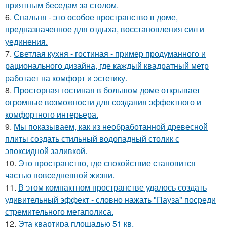
приятным беседам за столом.
6.
Спальня - это особое пространство в доме,
предназначенное для отдыха, восстановления сил и
уединения.
7.
Светлая кухня - гостиная - пример продуманного и
рационального дизайна, где каждый квадратный метр
работает на комфорт и эстетику.
8.
Просторная гостиная в большом доме открывает
огромные возможности для создания эффектного и
комфортного интерьера.
9.
Мы показываем, как из необработанной древесной
плиты создать стильный водопадный столик с
эпоксидной заливкой.
10.
Это пространство, где спокойствие становится
частью повседневной жизни.
11.
В этом компактном пространстве удалось создать
удивительный эффект - словно нажать "Пауза" посреди
стремительного мегаполиса.
12.
Эта квартира площадью 51 кв.