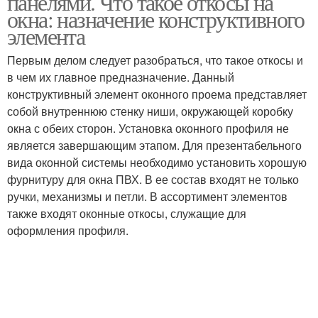
панелями. Что такое откосы на
окна: назначение конструктивного
элемента
Цены на пластиковые
Откосы из сэндвич-
Первым делом следует разобраться, что такое откосы и
откосы
панелей
в чем их главное предназначение. Данный
конструктивный элемент оконного проема представляет
собой внутреннюю стенку ниши, окружающей коробку
окна с обеих сторон. Установка оконного профиля не
Металлические откосы
Наружные откосы
является завершающим этапом. Для презентабельного
вида оконной системы необходимо установить хорошую
фурнитуру для окна ПВХ. В ее состав входят не только
ручки, механизмы и петли. В ассортимент элементов
также входят оконные откосы, служащие для
Откосы из металла
Панели на откосы
оформления профиля.
Откосы для
Пластиковые откосы
пластикового окна