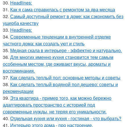
30.
Headlines:
31.
Как я сама справилась с ремонтом за два месяца
32.
Самый доступный ремонт в доме: как сэкономить без
ущерба качеству
33.
Headlines:
34.
Современные тенденции в внутренней отделке
частного дома: как создать уют и стиль
35.
Медная скала в интерьере - эффектно и натурально.
36.
Для многих именно кухня становится тем самым
особенным местом, где оживают вкусы, ароматы и
воспоминания.
37.
Как сделать теплый пол: основные методы и советы
38.
Как сделать теплый водяной пол дешево: советы и
рекомендации
39.
Эта квартира - пример того, как можно бережно
адаптировать пространство с историей под
современные нужды, не теряя его уникальности.
40.
Отдельная кухня или кухня - гостиная - что выбрать?
41.
Интерьер этого дома - про настроение.