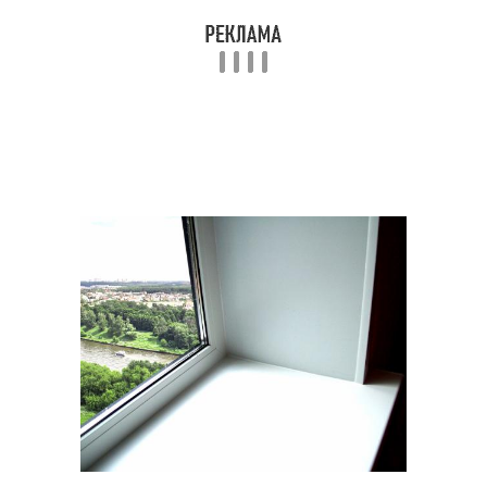
Тёплые откосы
Откосы из сэндвич