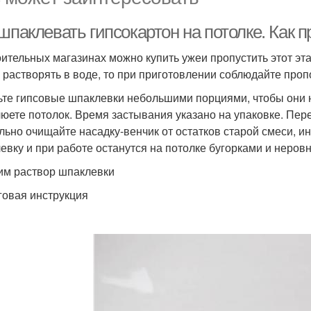
шпаклевать гипсокартон на потолке. Как 
оительных магазинах можно купить ужеи пропустить этот эт
 растворять в воде, то при приготовлении соблюдайте проп
ьте гипсовые шпаклевки небольшими порциями, чтобы они н
юете потолок. Время застывания указано на упаковке. Пер
льно очищайте насадку-венчик от остатков старой смеси, и
евку и при работе останутся на потолке бугорками и неров
им раствор шпаклевки
овая инструкция