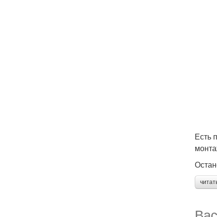
Есть 
монта
Остан
читат
Вас