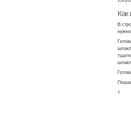
Как 
В стр
нужно
Готов
шпакл
тщате
шпакл
Готов
Пошаг
1