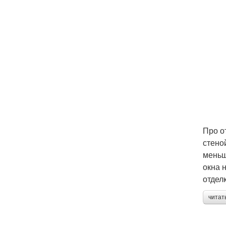
Про о
стено
меньш
окна 
отдел
читат