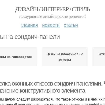
ДИЗАЙН / ИНТЕРЬЕР / СТИЛЬ
незаурядные дизайнерские решения!
главная
новости
статьи
ы на сэндвич-панели
Цены на пластиковые
Отк
ены на гипсокартон
откосы
лка оконных откосов сэндвич панелями. Ч
начение конструктивного элемента
м делом следует разобраться, что такое откосы и в чем их
руктивный элемент оконного проема представляет собой в