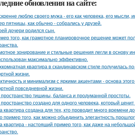
ледние обновления на сайте:
скренне люблю своего мужа - его как человека, его мысли, 
ер пятницы, как обычно - собрались у друзей.
оей дочери родился сын.
мер того, как грамотное планировочное решение может по
ранства.
мотное зонирование и стильные решения легли в основу ин
использован максимально эффективно.
хкомнатная квартира в скандинавском стиле получилась п
ртной жизни.
ктичность и минимализм с яркими акцентами - основа этого
ртной повседневной жизни.
 пространство тишины, баланса и продуманной простоты.
 пространство создано для одного человека, который ценит
а квартира создана для тех, кто проводит много времени д
о пример того, как можно объединить элегантность прошло
а квартира - настоящий пример того, как даже на небольш
ранство.