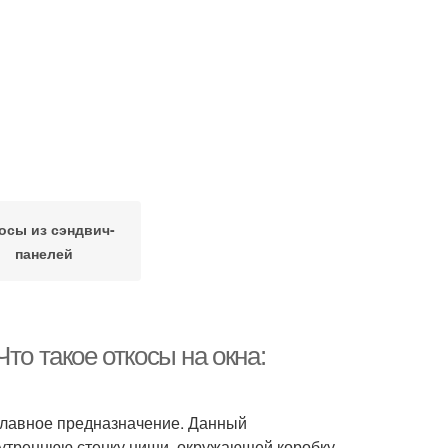
осы из сэндвич-
панелей
то такое откосы на окна:
 главное предназначение. Данный
нутреннюю стенку ниши, окружающей коробку