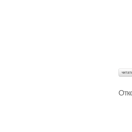
читат
Отк