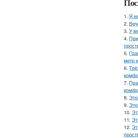
Пос
1.
Я и
2.
Веч
3.
У м
4.
При
прост
5.
Гра
метр 
6.
Трё
комфо
7.
Пра
комфо
8.
Это
9.
Это
10.
Эт
11.
Эт
12.
Эт
прост