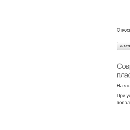
Откос
читат
Сов
плас
На чт
При у
появл