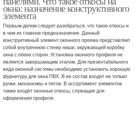
панелями. Что такое откосы на
окна: назначение конструктивного
элемента
Цены на пластиковые
Откосы из сэндвич-
Первым делом следует разобраться, что такое откосы и
откосы
панелей
в чем их главное предназначение. Данный
конструктивный элемент оконного проема представляет
собой внутреннюю стенку ниши, окружающей коробку
окна с обеих сторон. Установка оконного профиля не
Металлические откосы
Наружные откосы
является завершающим этапом. Для презентабельного
вида оконной системы необходимо установить хорошую
фурнитуру для окна ПВХ. В ее состав входят не только
ручки, механизмы и петли. В ассортимент элементов
Откосы для
также входят оконные откосы, служащие для
Панели на откосы
пластикового окна
оформления профиля.
Пластиковые откосы
Тёплые откосы