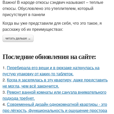
Важно! В народе откосы сэндвич называют – теплые
откосы. Обусловлено это утеплителем, который
присутствует в панели
Когда вы уже представили для себя, что это такое, я
расскажу об их преимуществах:
читать дальше →
Последние обновления на сайте:
1.
Перебирала его вещи и в рюкзаке наткнулась на
пустую упаковку от каких-то таблеток.
2.
Когда я заселялась в эту квартиру, даже представить
не могла, чем всё закончится.
3.
Ремонт ванной комнаты или санузла внимательного
подхода требует.
4.
Современный дизайн однокомнатной квартиры - это
про лёгкость, функциональность и ощущение простора