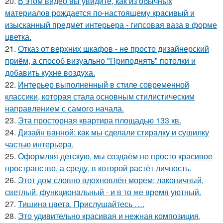
20.
В этом видео вы увидите, как из обычных
материалов рождается по-настоящему красивый и
изысканный предмет интерьера - гипсовая ваза в форме
цветка.
21.
Отказ от верхних шкафов - не просто дизайнерский
приём, а способ визуально "Приподнять" потолки и
добавить кухне воздуха.
22.
Интерьер выполненный в стиле современной
классики, которая стала основным стилистическим
направлением с самого начала.
23.
Эта просторная квартира площадью 133 кв.
24.
Дизайн ванной: как мы сделали стиралку и сушилку
частью интерьера.
25.
Оформляя детскую, мы создаём не просто красивое
пространство, а среду, в которой растёт личность.
26.
Этот дом словно вдохновлён морем: лаконичный,
светлый, функциональный - и в то же время уютный.
27.
Тишина цвета. Прислушайтесь ….
28.
Это удивительно красивая и нежная композиция,