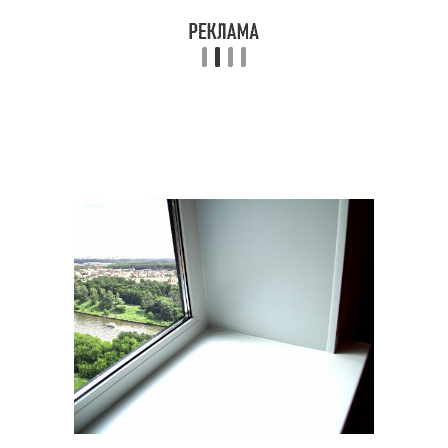
Откосы в минске
Откосы из сэндвич
Откосы для
Современные откосы
пластиковых окон
Откосы за и
Откосы для окна