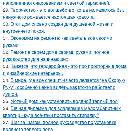
наполненная очарованием и светлой гармонией.
29.
Творчество - это волшебство, когда из, казалось бы,
ненужного рождается настоящая красота.
30.
Этот дом словно создан для душевной жизни и
внутреннего покоя.
31.
Экономим на ремонте: как сделать всё своими
руками
32.
Ремонт в своем доме своими руками: полное
руководство для начинающих
33.
Кажется, что гардеробная - это про просторные дома
и дизайнерские интерьеры.
34.
В мире, где всё спешит и часто делается "на Скорую
Руку", особенно ценно видеть, как кто-то работает с
душой.
35.
Уютный дом: как установить водяной теплый пол
36.
Вечная дилемма для владельцев малогабаритных
квартир - куда всё-таки поставить стиралку?
37.
Шаг за шагом: полное руководство по установке
водяного теплого пола