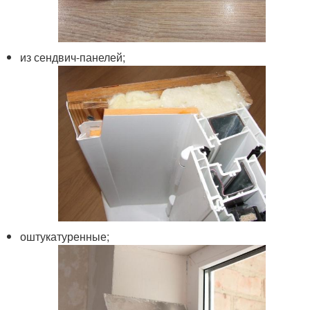
из сендвич-панелей;
оштукатуренные;