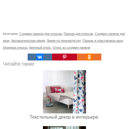
Категории:
Сэндвич-панели для откосов
,
Панели для откосов
,
Сэндвич-панели для
окон
,
Автоматическая линия
,
Линия по производству
,
Панель в пластиковое окно
,
Оконные откосы
,
Арочный откос
,
Откос из сэндвич-панели
Читайте также
Текстильный декор в интерьере.