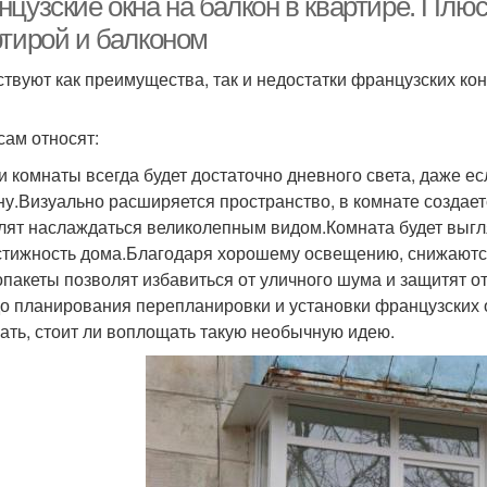
нцузские окна на балкон в квартире. Плю
ртирой и балконом
твуют как преимущества, так и недостатки французских кон
сам относят:
и комнаты всегда будет достаточно дневного света, даже е
ну.Визуально расширяется пространство, в комнате созда
лят наслаждаться великолепным видом.Комната будет выгля
стижность дома.Благодаря хорошему освещению, снижаютс
опакеты позволят избавиться от уличного шума и защитят от
о планирования перепланировки и установки французских ок
ать, стоит ли воплощать такую необычную идею.