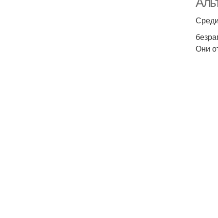
Аль
Среди
безра
Они о