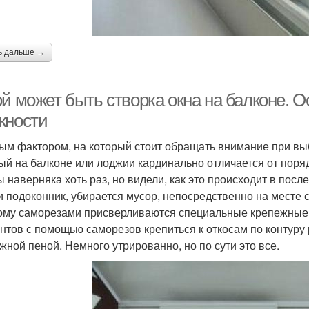
ь дальше →
ой может быть створка окна на балконе. 
жности
ым фактором, на который стоит обращать внимание при выб
ый на балконе или лоджии кардинально отличается от поряд
ы наверняка хоть раз, но видели, как это происходит в пос
и подоконник, убирается мусор, непосредственно на месте 
ому саморезами присверливаются специальные крепежные 
нтов с помощью саморезов крепиться к откосам по контуру
жной пеной. Немного утрированно, но по сути это все.