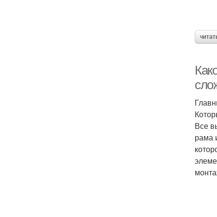
читат
Как
сло
Главн
Котор
Все в
рама 
котор
элеме
монта