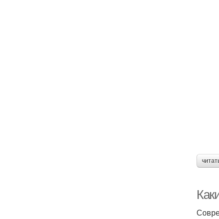
читат
Как
Совре