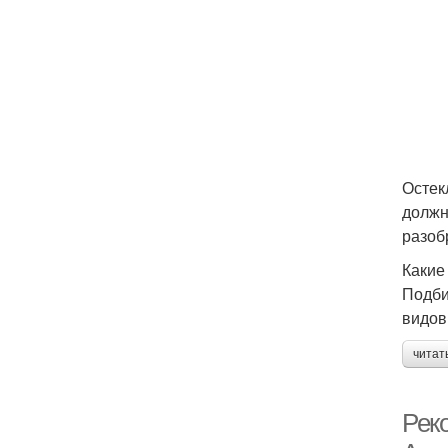
Остек
должн
разоб
Какие
Подби
видов
читат
Рек