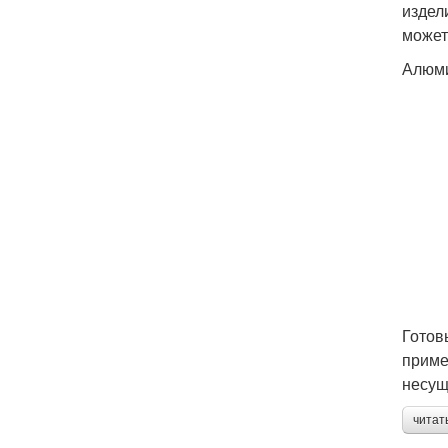
издел
может
Алюми
Готов
приме
несущ
читат