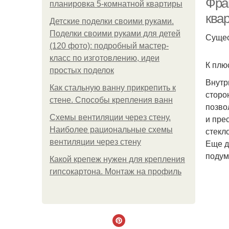
Фра
планировка 5-комнатной квартиры
ква
Детские поделки своими руками.
Поделки своими руками для детей
Сущес
(120 фото): подробный мастер-
класс по изготовлению, идеи
К плю
простых поделок
Внутр
Как стальную ванну прикрепить к
сторо
стене. Способы крепления ванн
позво
Схемы вентиляции через стену.
и пре
Наиболее рациональные схемы
стекл
вентиляции через стену
Еще д
подум
Какой крепеж нужен для крепления
гипсокартона. Монтаж на профиль