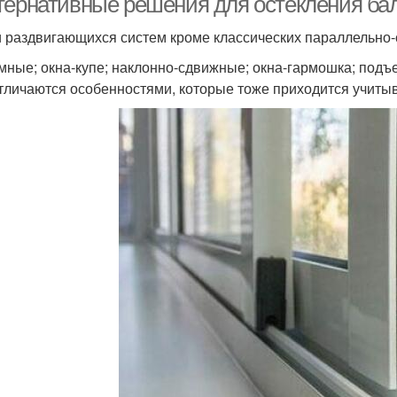
тернативные решения для остекления ба
 раздвигающихся систем кроме классических параллельно
мные; окна-купе; наклонно-сдвижные; окна-гармошка; под
тличаются особенностями, которые тоже приходится учитыв