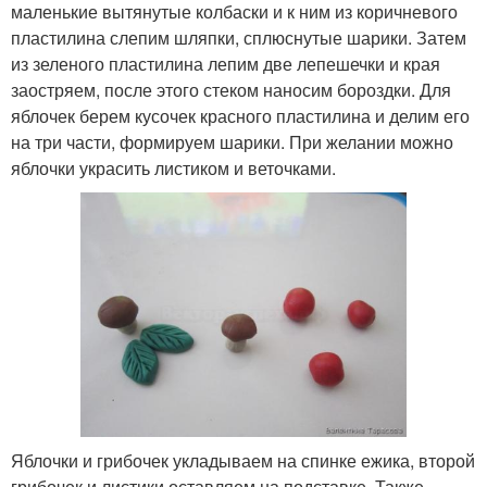
маленькие вытянутые колбаски и к ним из коричневого
пластилина слепим шляпки, сплюснутые шарики. Затем
из зеленого пластилина лепим две лепешечки и края
заостряем, после этого стеком наносим бороздки. Для
яблочек берем кусочек красного пластилина и делим его
на три части, формируем шарики. При желании можно
яблочки украсить листиком и веточками.
Яблочки и грибочек укладываем на спинке ежика, второй
грибочек и листики оставляем на подставке. Также