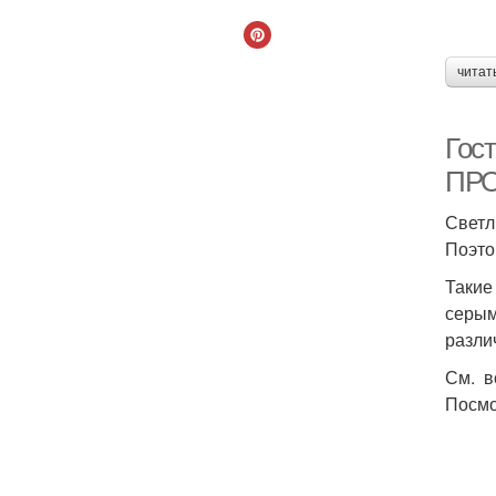
читат
Гос
ПР
Светл
Поэто
Такие
серым
разли
См. в
Посмо