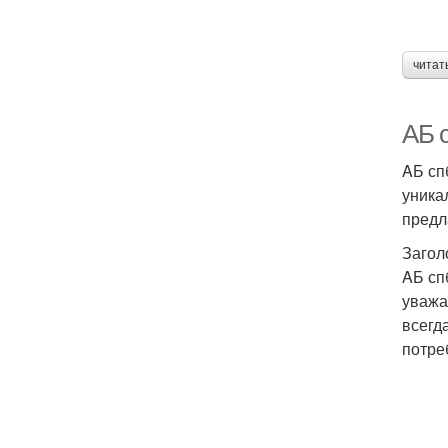
читат
AБ 
AБ сп
уника
предл
Загол
AБ сп
уважа
всегд
потре