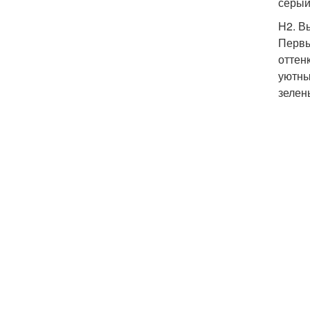
серый
H2. В
Первы
оттен
уютны
зелен