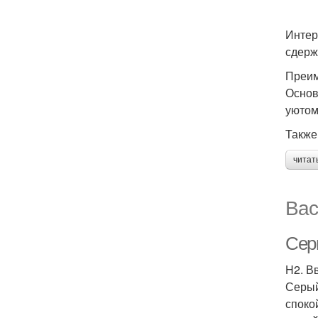
Интер
сдерж
Преим
Основ
уютом
Также
читат
Вас
Сер
H2. В
Серый
споко