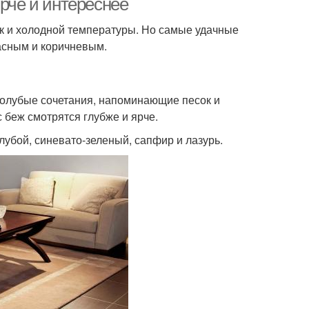
ярче и интереснее
ак и холодной температуры. Но самые удачные
асным и коричневым.
голубые сочетания, напоминающие песок и
 беж смотрятся глубже и ярче.
лубой, синевато-зеленый, сапфир и лазурь.