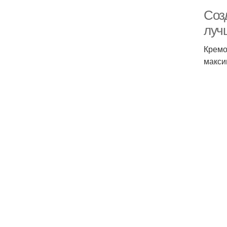
Соз
луч
Кремо
макси