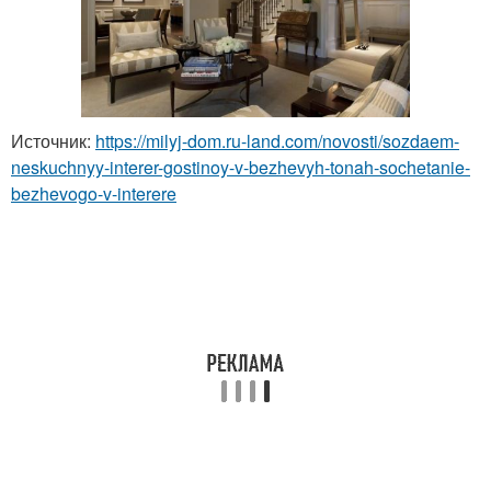
Источник:
https://milyj-dom.ru-land.com/novosti/sozdaem-
neskuchnyy-interer-gostinoy-v-bezhevyh-tonah-sochetanie-
bezhevogo-v-interere