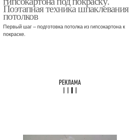
гипсокартона под покраску.
Поэтапная техника шпаклевания
потолков
Водоэмульсионная
Первый шаг – подготовка потолка из гипсокартона к
Потолок без разводов
краска
покраске.