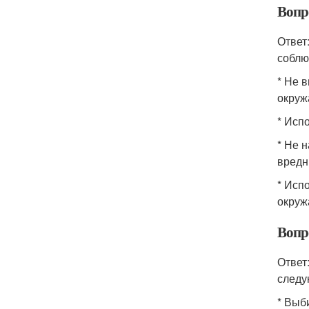
Вопр
Ответ
соблю
* Не 
окруж
* Исп
* Не 
вредн
* Исп
окруж
Вопр
Ответ
следу
* Выб