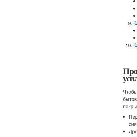
К
К
Про
уси
Чтобы
бытов
покры
Пер
сня
Дре