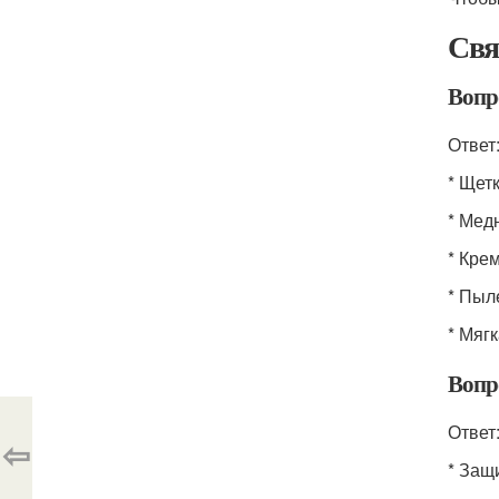
Свя
Вопр
Ответ
* Щет
* Мед
* Кре
* Пыл
* Мяг
Вопр
Ответ
⇦
* Защ