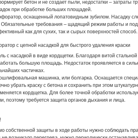
ормирует бетон и не создает пыли, недостатки – затраты тр
адок при обработке больших площадей.
форатор, оснащенный лопатовидным зубилом. Насадку сле
 Обязательные требования – щадящий режим работы и под
ективный как для сухих, так и сырых поверхностей способ.
ратор с цепной насадкой для быстрого удаления краски
ль с насадкой в виде кордщетки. Благодаря витой стальной
аботать большую площадь. Недостаток проявляется в сил
ьчайших частичках.
ошлифовальная машинка, или болгарка. Оснащается спец
ечно убрать краску с бетона и сохранить при этом штукатур
меняется кордщетка. Для более точной обработки используе
и, поэтому требуется защита органов дыхания и лица.
!
о собственной защиты в ходе работы нужно соблюдать пр
 не возникало перегрева, нужно периодически останавлива