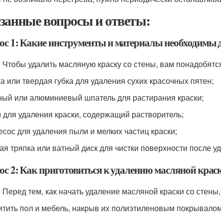
занные вопросы и ответы:
ос 1: Какие инструменты и материалы необходимы д
: Чтобы удалить масляную краску со стены, вам понадобят
ка или твердая губка для удаления сухих красочных пятен;
ный или алюминиевый шпатель для растирания краски;
м для удаления краски, содержащий растворитель;
есос для удаления пыли и мелких частиц краски;
кая тряпка или ватный диск для чистки поверхности после у
ос 2: Как приготовиться к удалению масляной краск
: Перед тем, как начать удаление масляной краски со стен
итить пол и мебель, накрыв их полиэтиленовым покрывало