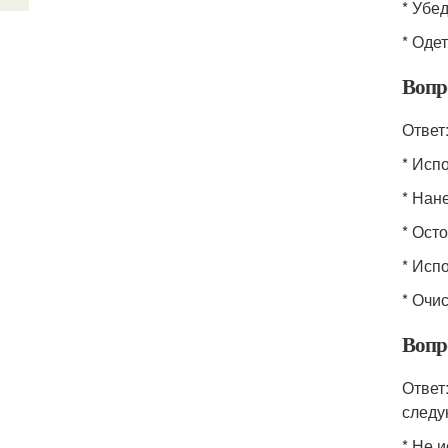
* Убе
* Оде
Вопр
Ответ
* Исп
* Нан
* Ост
* Исп
* Очи
Вопр
Ответ
следу
* Не 