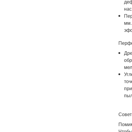
деф
нас
Пер
мм.
эфф
Перфо
Дре
обр
мел
Угл
точ
при
пыл
Совет
Помим
Чтобы