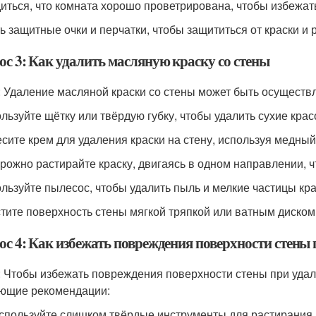
диться, что комната хорошо проветрирована, чтобы избежа
ть защитные очки и перчатки, чтобы защититься от краски и 
ос 3: Как удалить масляную краску со стены
: Удаление масляной краски со стены может быть осущест
ользуйте щётку или твёрдую губку, чтобы удалить сухие кра
есите крем для удаления краски на стену, используя медн
орожно растирайте краску, двигаясь в одном направлении,
ользуйте пылесос, чтобы удалить пыль и мелкие частицы кра
стите поверхность стены мягкой тряпкой или ватным диском,
ос 4: Как избежать повреждения поверхности стены
: Чтобы избежать повреждения поверхности стены при удал
ющие рекомендации:
используйте слишком твёрдые инструменты для растирания 