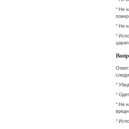
* Не 
повер
* Не 
* Исп
царап
Вопр
Ответ
следу
* Убе
* Оде
* Не 
вредн
* Исп