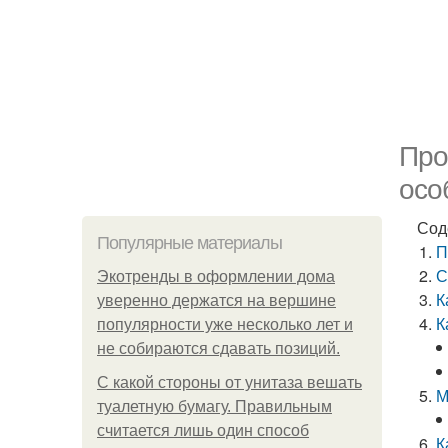
Про
осо
Сод
Популярные материалы
П
С
Экотренды в оформлении дома
К
уверенно держатся на вершине
К
популярности уже несколько лет и
не собираются сдавать позиций.
С какой стороны от унитаза вешать
М
туалетную бумагу. Правильным
считается лишь один способ
К