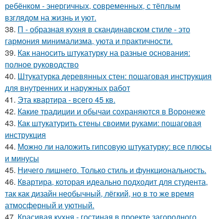
ребёнком - энергичных, современных, с тёплым
взглядом на жизнь и уют.
38.
П - образная кухня в скандинавском стиле - это
гармония минимализма, уюта и практичности.
39.
Как наносить штукатурку на разные основания:
полное руководство
40.
Штукатурка деревянных стен: пошаговая инструкция
для внутренних и наружных работ
41.
Эта квартира - всего 45 кв.
42.
Какие традиции и обычаи сохраняются в Воронеже
43.
Как штукатурить стены своими руками: пошаговая
инструкция
44.
Можно ли наложить гипсовую штукатурку: все плюсы
и минусы
45.
Ничего лишнего. Только стиль и функциональность.
46.
Квартира, которая идеально подходит для студента,
так как дизайн необычный, лёгкий, но в то же время
атмосферный и уютный.
47.
Красивая кухня - гостиная в проекте загородного