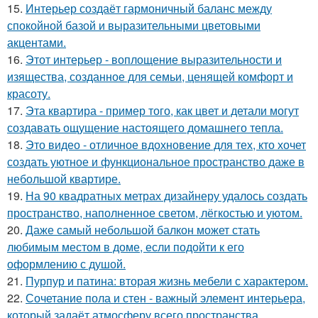
15.
Интерьер создаёт гармоничный баланс между
спокойной базой и выразительными цветовыми
акцентами.
16.
Этот интерьер - воплощение выразительности и
изящества, созданное для семьи, ценящей комфорт и
красоту.
17.
Эта квартира - пример того, как цвет и детали могут
создавать ощущение настоящего домашнего тепла.
18.
Это видео - отличное вдохновение для тех, кто хочет
создать уютное и функциональное пространство даже в
небольшой квартире.
19.
На 90 квадратных метрах дизайнеру удалось создать
пространство, наполненное светом, лёгкостью и уютом.
20.
Даже самый небольшой балкон может стать
любимым местом в доме, если подойти к его
оформлению с душой.
21.
Пурпур и патина: вторая жизнь мебели с характером.
22.
Сочетание пола и стен - важный элемент интерьера,
который задаёт атмосферу всего пространства.