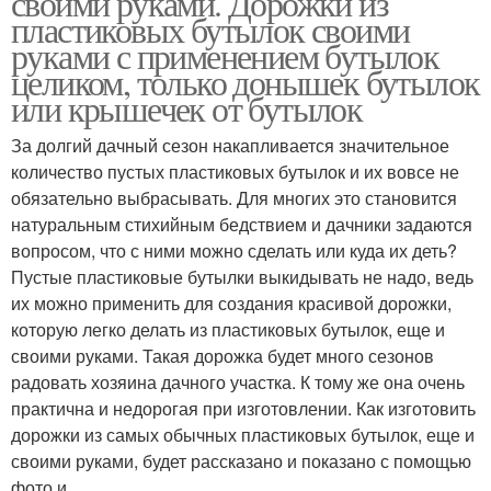
своими руками. Дорожки из
пластиковых бутылок своими
руками с применением бутылок
целиком, только донышек бутылок
или крышечек от бутылок
Садовые дорожки
Дорожки из пластика
За долгий дачный сезон накапливается значительное
количество пустых пластиковых бутылок и их вовсе не
обязательно выбрасывать. Для многих это становится
Дорожка из дерева
Дорожки из досок
натуральным стихийным бедствием и дачники задаются
вопросом, что с ними можно сделать или куда их деть?
Пустые пластиковые бутылки выкидывать не надо, ведь
их можно применить для создания красивой дорожки,
Дорожки из деревянных
которую легко делать из пластиковых бутылок, еще и
Дорожки из щепок
спилов
своими руками. Такая дорожка будет много сезонов
радовать хозяина дачного участка. К тому же она очень
практична и недорогая при изготовлении. Как изготовить
дорожки из самых обычных пластиковых бутылок, еще и
Дорожка из старых
Дорожки из старых
своими руками, будет рассказано и показано с помощью
фото и