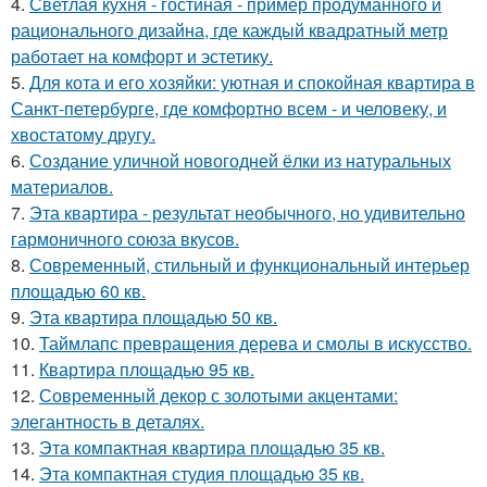
4.
Светлая кухня - гостиная - пример продуманного и
рационального дизайна, где каждый квадратный метр
работает на комфорт и эстетику.
5.
Для кота и его хозяйки: уютная и спокойная квартира в
Санкт-петербурге, где комфортно всем - и человеку, и
хвостатому другу.
6.
Создание уличной новогодней ёлки из натуральных
материалов.
7.
Эта квартира - результат необычного, но удивительно
гармоничного союза вкусов.
8.
Современный, стильный и функциональный интерьер
площадью 60 кв.
9.
Эта квартира площадью 50 кв.
10.
Таймлапс превращения дерева и смолы в искусство.
11.
Квартира площадью 95 кв.
12.
Современный декор с золотыми акцентами:
элегантность в деталях.
13.
Эта компактная квартира площадью 35 кв.
14.
Эта компактная студия площадью 35 кв.