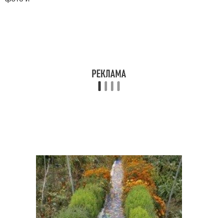
Слова за садовые
Резиновая дорожка
дорожки
Дорожки из
Дорожка из стеклянных
автомобильных
бутылок
протекторов
Дорожки из стеклянных
бутылок