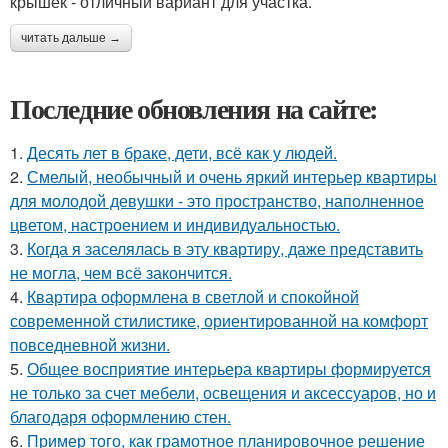
крышек - отличный вариант для участка.
читать дальше →
Последние обновления на сайте:
1.
Десять лет в браке, дети, всё как у людей.
2.
Смелый, необычный и очень яркий интерьер квартиры
для молодой девушки - это пространство, наполненное
цветом, настроением и индивидуальностью.
3.
Когда я заселялась в эту квартиру, даже представить
не могла, чем всё закончится.
4.
Квартира оформлена в светлой и спокойной
современной стилистике, ориентированной на комфорт
повседневной жизни.
5.
Общее восприятие интерьера квартиры формируется
не только за счет мебели, освещения и аксессуаров, но и
благодаря оформлению стен.
6.
Пример того, как грамотное планировочное решение