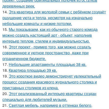
проект: создание оригинальных полочек из остатков
деревянных реек.
14.
Эта квартира для молодой семьи с ребёнком создаёт
ощущение уюта и тепла, несмотря на изначально
небольшие комнаты и низкие потолки.
15.
Мы показываем, как из обычного старого комода
можно создать настоящий арт - объект, наполнив
интерьер теплом, стилем и индивидуальностью.
16.
Этот проект - пример того, как можно создать
современное и уютное пространство, даже при
ограниченном бюджете.
17.
Небольшие апартаменты площадью 38 кв.
18.
Квартира площадью 39 кв.
19.
Это короткое видео демонстрирует увлекательный
процесс создания красивого журнального столика и
приставных столиков из клена.
20.
Этот реализованный интерьер квартиры создан
специально для любителей музыки.
21.
Светлая мебель, например в оттенках белого,