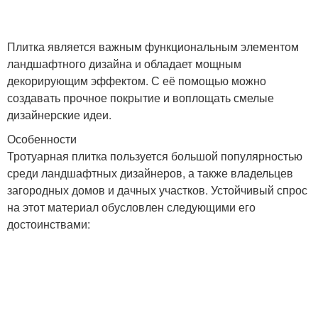
Слова за садовые
Плитка является важным функциональным элементом
Дорожки из старых
дорожки
ландшафтного дизайна и обладает мощным
декорирующим эффектом. С её помощью можно
создавать прочное покрытие и воплощать смелые
Дорожки из
дизайнерские идеи.
Резиновая дорожка
автомобильных
Особенности
протекторов
Тротуарная плитка пользуется большой популярностью
среди ландшафтных дизайнеров, а также владельцев
загородных домов и дачных участков. Устойчивый спрос
Дорожка из стеклянных
Дорожки из стеклянных
на этот материал обусловлен следующими его
бутылок
бутылок
достоинствами: