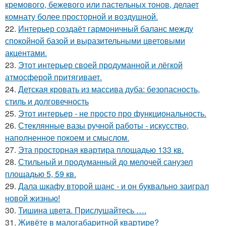
кремового, бежевого или пастельных тонов, делает
комнату более просторной и воздушной.
22.
Интерьер создаёт гармоничный баланс между
спокойной базой и выразительными цветовыми
акцентами.
23.
Этот интерьер своей продуманной и лёгкой
атмосферой притягивает.
24.
Детская кровать из массива дуба: безопасность,
стиль и долговечность
25.
Этот интерьер - не просто про функциональность.
26.
Стеклянные вазы ручной работы - искусство,
наполненное покоем и смыслом.
27.
Эта просторная квартира площадью 133 кв.
28.
Стильный и продуманный до мелочей санузел
площадью 5, 59 кв.
29.
Дала шкафу второй шанс - и он буквально заиграл
новой жизнью!
30.
Тишина цвета. Прислушайтесь ….
31.
Живёте в малогабаритной квартире?