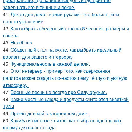
пространство, где начинается день и где приятно
завершать его в тишине и покое.
41.
Декор для дома своими руками - это больше, чем
просто украшение.
42.
Как выбрать обеденный стол на 8 человек: размеры и
советы
43.
Headlines:
44.
Обеденный стол на кухне: как выбрать идеальный
вариант для вашего интерьера
45.
Функциональность в каждой детали.
46.
Этот интерьер - пример того, как сдержанная
палитра может создать по-настоящему тёплую и уютную
атмосферу.
47.
Военные песни не всегда про Силу оружия.
48.
Какие местные блюда и продукты считаются визиткой
Тулы
49.
Проект детской в загородном доме.
50.
Клумба из многолетников: как выбрать идеальную
форму для вашего сада