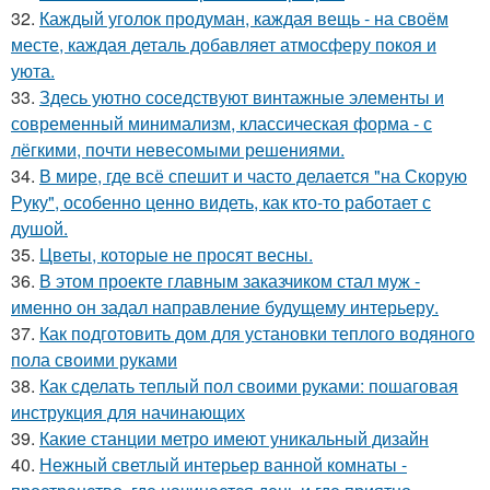
32.
Каждый уголок продуман, каждая вещь - на своём
месте, каждая деталь добавляет атмосферу покоя и
уюта.
33.
Здесь уютно соседствуют винтажные элементы и
современный минимализм, классическая форма - с
лёгкими, почти невесомыми решениями.
34.
В мире, где всё спешит и часто делается "на Скорую
Руку", особенно ценно видеть, как кто-то работает с
душой.
35.
Цветы, которые не просят весны.
36.
В этом проекте главным заказчиком стал муж -
именно он задал направление будущему интерьеру.
37.
Как подготовить дом для установки теплого водяного
пола своими руками
38.
Как сделать теплый пол своими руками: пошаговая
инструкция для начинающих
39.
Какие станции метро имеют уникальный дизайн
40.
Нежный светлый интерьер ванной комнаты -